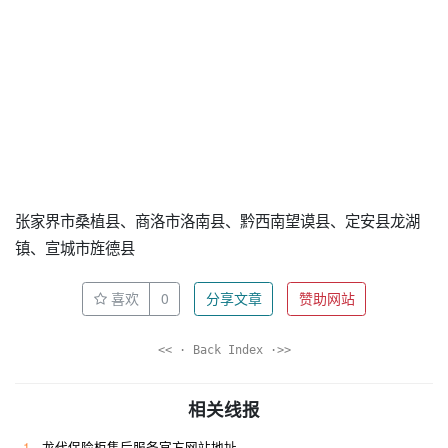
张家界市桑植县、商洛市洛南县、黔西南望谟县、定安县龙湖
镇、宣城市旌德县
喜欢
0
分享文章
赞助网站
<< · Back Index ·>>
相关线报
1
龙代保险柜售后服务官方网站地址