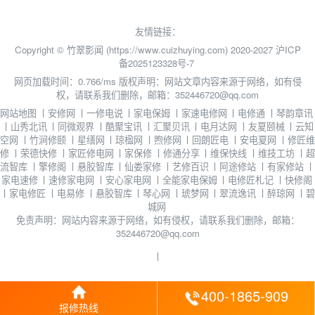
友情链接：
Copyright © 竹翠影闻 (https://www.cuizhuying.com) 2020-2027
沪ICP
备2025123328号-7
网页加载时间：0.766/ms
版权声明：网站文章内容来源于网络，如有侵
权，请联系我们删除，邮箱：352446720@qq.com
网站地图
丨
安修网
丨
一修电说
丨
家电保姆
丨
家速电修网
丨
电修通
丨
琴韵章讯
丨
山秀北讯
丨
同微观界
丨
酷聚宝讯
丨
汇聚贝讯
丨
电月达网
丨
友夏颐械
丨
云知
空网
丨
竹涧修颐
丨
星缮网
丨
琼楹网
丨
煦修网
丨
回朗匠电
丨
安电夏网
丨
修匠维
修
丨
荣德快修
丨
家匠修电网
丨
家保修
丨
修通分享
丨
维保快线
丨
维技工坊
丨
超
流智库
丨
擎修阁
丨
悬胶智库
丨
仙娄家修
丨
艺修百识
丨
阿途修站
丨
有家修站
丨
家电速修
丨
速修家电网
丨
安心家电网
丨
全能家电保姆
丨
电修匠札记
丨
快修阁
丨
家电修匠
丨
电易修
丨
悬胶智库
丨
琴心网
丨
琥梦网
丨
翠流逸讯
丨
醉琼网
丨
碧
城网
免责声明：网站内容来源于网络，如有侵权，请联系我们删除，邮箱：
352446720@qq.com
丨
400-1865-909
报修热线