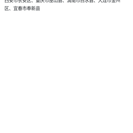
西安市长安区、重庆市巫山县、渭南市白水县、大连市金州
区、宜春市奉新县