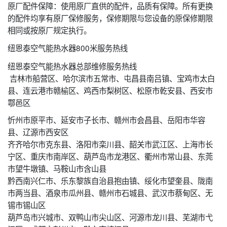
原厂配件保障：使用原厂直供的配件，品质有保障。所有更换
的配件均享有原厂保修服务，保修期限与您设备的原保修期限
相同或按原厂规定执行。
纽恩泰空气能热水器800米服务热线
纽恩泰空气能热水器总部维修服务热线
吉林市船营区、哈尔滨市五常市、屯昌县南吕镇、宝鸡市太白
县、连云港市赣榆区、鸡西市梨树区、松原市乾安县、西安市
鄠邑区
忻州市原平市、延安市子长市、赣州市会昌县、岳阳市华容
县、辽源市西安区
齐齐哈尔市克东县、洛阳市栾川县、韶关市武江区、上海市长
宁区、重庆市南岸区、葫芦岛市龙港区、衢州市常山县、东莞
市望牛墩镇、马鞍山市含山县
黔西南兴仁市、乐东黎族自治县抱由镇、绥化市望奎县、陇南
市两当县、酒泉市瓜州县、赣州市石城县、武汉市蔡甸区、无
锡市锡山区
葫芦岛市兴城市、双鸭山市尖山区、河源市龙川县、芜湖市弋