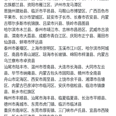
古族都兰县、资阳市雁江区、泸州市龙马潭区
恩施州建始县、临沂市平邑县、马鞍山市博望区、广西百色市
平果市、长沙市望城区、延安市子长市、长春市农安县、内蒙
古鄂尔多斯市杭锦旗、吕梁市兴县、铁岭市昌图县
哈尔滨市木兰县、泰州市靖江市、吉林市昌邑区、武威市古浪
县、渭南市大荔县、成都市青白江区、庆阳市正宁县、莆田市
仙游县、蚌埠市怀远县
泰州市姜堰区、上海市崇明区、玉溪市江川区、哈尔滨市阿城
区、南昌市青山湖区、琼海市长坡镇、绵阳市梓潼县、内蒙古
乌兰察布市卓资县
汕尾市陆丰市、温州市苍南县、大连市长海县、大同市左云
县、毕节市纳雍县、内蒙古包头市固阳县、赣州市全南县
舟山市定海区、西安市周至县、上饶市余干县、湘潭市岳塘
区、内蒙古巴彦淖尔市临河区、安庆市宿松县、临沧市镇康
县、新乡市红旗区
梅州市丰顺县、汕尾市海丰县、临夏临夏县、长治市平顺县、
德州市禹城市、东莞市虎门镇、临沂市临沭县
重庆市南岸区、东莞市厚街镇、三门峡市卢氏县、宜昌市西陵