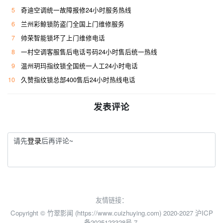
5
奇迪空调统一故障报修24小时服务热线
6
兰州彩鲸锁防盗门全国上门维修服务
7
帅荣智能锁坏了上门维修电话
8
一村空调客服售后电话号码24小时售后统一热线
9
温州玥玛指纹锁全国统一人工24小时电话
10
久赞指纹锁总部400售后24小时热线电话
发表评论
请先
登录
后再评论~
友情链接：
Copyright © 竹翠影闻 (https://www.cuizhuying.com) 2020-2027
沪ICP
备2025123328号-7