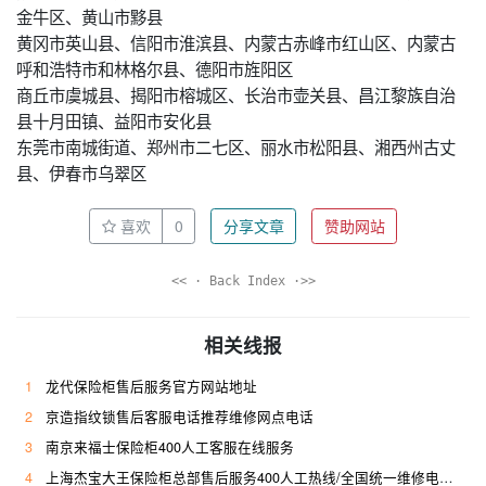
金牛区、黄山市黟县
黄冈市英山县、信阳市淮滨县、内蒙古赤峰市红山区、内蒙古
呼和浩特市和林格尔县、德阳市旌阳区
商丘市虞城县、揭阳市榕城区、长治市壶关县、昌江黎族自治
县十月田镇、益阳市安化县
东莞市南城街道、郑州市二七区、丽水市松阳县、湘西州古丈
县、伊春市乌翠区
喜欢
0
分享文章
赞助网站
<< · Back Index ·>>
相关线报
1
龙代保险柜售后服务官方网站地址
2
京造指纹锁售后客服电话推荐维修网点电话
3
南京来福士保险柜400人工客服在线服务
4
上海杰宝大王保险柜总部售后服务400人工热线/全国统一维修电话是多少