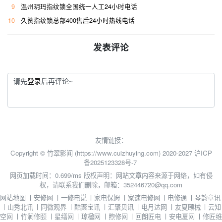
9
温州玥玛指纹锁全国统一人工24小时电话
10
久赞指纹锁总部400售后24小时热线电话
发表评论
请先
登录
后再评论~
友情链接：
Copyright © 竹翠影闻 (https://www.cuizhuying.com) 2020-2027
沪ICP
备2025123328号-7
网页加载时间：0.699/ms
版权声明：网站文章内容来源于网络，如有侵
权，请联系我们删除，邮箱：352446720@qq.com
网站地图
丨
安修网
丨
一修电说
丨
家电保姆
丨
家速电修网
丨
电修通
丨
琴韵章讯
丨
山秀北讯
丨
同微观界
丨
酷聚宝讯
丨
汇聚贝讯
丨
电月达网
丨
友夏颐械
丨
云知
空网
丨
竹涧修颐
丨
星缮网
丨
琼楹网
丨
煦修网
丨
回朗匠电
丨
安电夏网
丨
修匠维