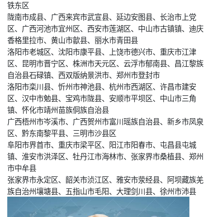
铁东区
陇南市成县、广西来宾市武宣县、延边安图县、长治市上党
区、广西河池市宜州区、西安市莲湖区、中山市古镇镇、迪庆
香格里拉市、黄山市歙县、丽水市青田县
洛阳市老城区、沈阳市康平县、上饶市德兴市、重庆市江津
区、昆明市晋宁区、株洲市天元区、云浮市郁南县、昌江黎族
自治县石碌镇、西双版纳景洪市、郑州市登封市
洛阳市栾川县、忻州市神池县、杭州市西湖区、许昌市建安
区、汉中市勉县、宝鸡市陇县、安顺市平坝区、中山市三角
镇、怀化市靖州苗族侗族自治县
广西梧州市岑溪市、广西贺州市富川瑶族自治县、新乡市凤泉
区、黔东南黎平县、三明市沙县区
阜阳市界首市、重庆市梁平区、阳江市阳春市、屯昌县屯城
镇、淮安市洪泽区、牡丹江市海林市、张家界市桑植县、郑州
市中牟县
张家界市永定区、韶关市浈江区、雅安市荥经县、阿坝藏族羌
族自治州壤塘县、五指山市毛阳、大理剑川县、徐州市沛县