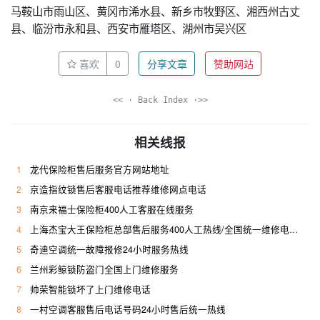
马鞍山市雨山区、黄冈市浠水县、新乡市牧野区、湘西州古丈
县、临汾市永和县、西安市雁塔区、湖州市吴兴区
喜欢
0
分享文章
赞助网站
<< · Back Index ·>>
相关线报
1
龙代保险柜售后服务官方网站地址
2
京造指纹锁售后客服电话推荐维修网点电话
3
南京来福士保险柜400人工客服在线服务
4
上海杰宝大王保险柜总部售后服务400人工热线/全国统一维修电话是多少
5
奇迪空调统一故障报修24小时服务热线
6
兰州彩鲸锁防盗门全国上门维修服务
7
帅荣智能锁坏了上门维修电话
8
一村空调客服售后电话号码24小时售后统一热线