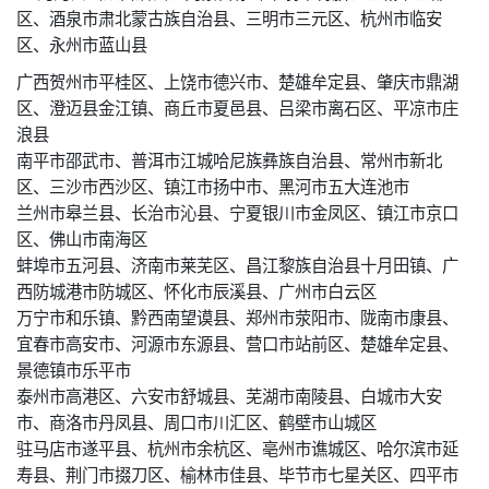
区、酒泉市肃北蒙古族自治县、三明市三元区、杭州市临安
区、永州市蓝山县
广西贺州市平桂区、上饶市德兴市、楚雄牟定县、肇庆市鼎湖
区、澄迈县金江镇、商丘市夏邑县、吕梁市离石区、平凉市庄
浪县
南平市邵武市、普洱市江城哈尼族彝族自治县、常州市新北
区、三沙市西沙区、镇江市扬中市、黑河市五大连池市
兰州市皋兰县、长治市沁县、宁夏银川市金凤区、镇江市京口
区、佛山市南海区
蚌埠市五河县、济南市莱芜区、昌江黎族自治县十月田镇、广
西防城港市防城区、怀化市辰溪县、广州市白云区
万宁市和乐镇、黔西南望谟县、郑州市荥阳市、陇南市康县、
宜春市高安市、河源市东源县、营口市站前区、楚雄牟定县、
景德镇市乐平市
泰州市高港区、六安市舒城县、芜湖市南陵县、白城市大安
市、商洛市丹凤县、周口市川汇区、鹤壁市山城区
驻马店市遂平县、杭州市余杭区、亳州市谯城区、哈尔滨市延
寿县、荆门市掇刀区、榆林市佳县、毕节市七星关区、四平市