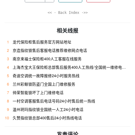
<< · Back Index ·>>
相关线报
1
龙代保险柜售后服务官方网站地址
2
京造指纹锁售后客服电话推荐维修网点电话
3
南京来福士保险柜400人工客服在线服务
4
上海杰宝大王保险柜总部售后服务400人工热线/全国统一维修电话是多少
5
奇迪空调统一故障报修24小时服务热线
6
兰州彩鲸锁防盗门全国上门维修服务
7
帅荣智能锁坏了上门维修电话
8
一村空调客服售后电话号码24小时售后统一热线
9
温州玥玛指纹锁全国统一人工24小时电话
10
久赞指纹锁总部400售后24小时热线电话
发表评论