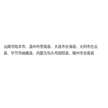
汕尾市陆丰市、温州市苍南县、大连市长海县、大同市左云
县、毕节市纳雍县、内蒙古包头市固阳县、赣州市全南县