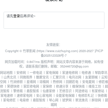
请先
登录
后再评论~
友情链接：
Copyright © 竹翠影闻 (https://www.cuizhuying.com) 2020-2027
沪ICP
备2025123328号-7
网页加载时间：0.847/ms
版权声明：网站文章内容来源于网络，如有侵
权，请联系我们删除，邮箱：352446720@qq.com
网站地图
丨
安修网
丨
一修电说
丨
家电保姆
丨
家速电修网
丨
电修通
丨
琴韵章讯
丨
山秀北讯
丨
同微观界
丨
酷聚宝讯
丨
汇聚贝讯
丨
电月达网
丨
友夏颐械
丨
云知
空网
丨
竹涧修颐
丨
星缮网
丨
琼楹网
丨
煦修网
丨
回朗匠电
丨
安电夏网
丨
修匠维
修
丨
荣德快修
丨
家匠修电网
丨
家保修
丨
修通分享
丨
维保快线
丨
维技工坊
丨
超
流智库
丨
擎修阁
丨
悬胶智库
丨
仙娄家修
丨
艺修百识
丨
阿途修站
丨
有家修站
丨
家电速修
丨
速修家电网
丨
安心家电网
丨
全能家电保姆
丨
电修匠札记
丨
快修阁
丨
家电修匠
丨
电易修
丨
悬胶智库
丨
琴心网
丨
琥梦网
丨
翠流逸讯
丨
醉琼网
丨
碧
城网