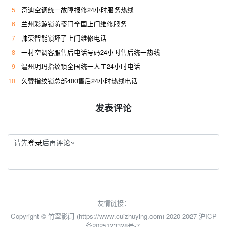
5
奇迪空调统一故障报修24小时服务热线
6
兰州彩鲸锁防盗门全国上门维修服务
7
帅荣智能锁坏了上门维修电话
8
一村空调客服售后电话号码24小时售后统一热线
9
温州玥玛指纹锁全国统一人工24小时电话
10
久赞指纹锁总部400售后24小时热线电话
发表评论
请先
登录
后再评论~
友情链接：
Copyright © 竹翠影闻 (https://www.cuizhuying.com) 2020-2027
沪ICP
备2025123328号-7