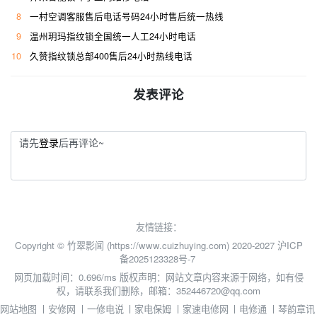
8
一村空调客服售后电话号码24小时售后统一热线
9
温州玥玛指纹锁全国统一人工24小时电话
10
久赞指纹锁总部400售后24小时热线电话
发表评论
请先
登录
后再评论~
友情链接：
Copyright © 竹翠影闻 (https://www.cuizhuying.com) 2020-2027
沪ICP
备2025123328号-7
网页加载时间：0.696/ms
版权声明：网站文章内容来源于网络，如有侵
权，请联系我们删除，邮箱：352446720@qq.com
网站地图
丨
安修网
丨
一修电说
丨
家电保姆
丨
家速电修网
丨
电修通
丨
琴韵章讯