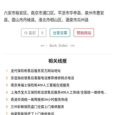
六安市裕安区、南京市浦口区、平凉市华亭县、泉州市惠安
县、眉山市丹棱县、淮北市相山区、酒泉市瓜州县
喜欢
0
分享文章
赞助网站
<< · Back Index ·>>
相关线报
1
龙代保险柜售后服务官方网站地址
2
京造指纹锁售后客服电话推荐维修网点电话
3
南京来福士保险柜400人工客服在线服务
4
上海杰宝大王保险柜总部售后服务400人工热线/全国统一维修电话是多少
5
奇迪空调统一故障报修24小时服务热线
6
兰州彩鲸锁防盗门全国上门维修服务
7
帅荣智能锁坏了上门维修电话