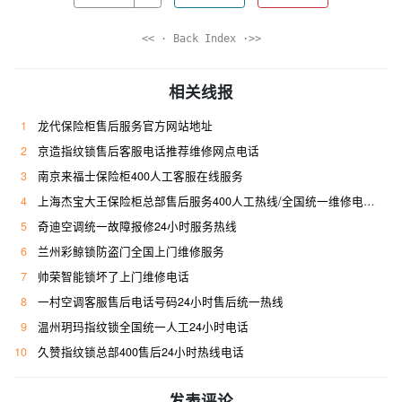
<< · Back Index ·>>
相关线报
1
龙代保险柜售后服务官方网站地址
2
京造指纹锁售后客服电话推荐维修网点电话
3
南京来福士保险柜400人工客服在线服务
4
上海杰宝大王保险柜总部售后服务400人工热线/全国统一维修电话是多少
5
奇迪空调统一故障报修24小时服务热线
6
兰州彩鲸锁防盗门全国上门维修服务
7
帅荣智能锁坏了上门维修电话
8
一村空调客服售后电话号码24小时售后统一热线
9
温州玥玛指纹锁全国统一人工24小时电话
10
久赞指纹锁总部400售后24小时热线电话
发表评论