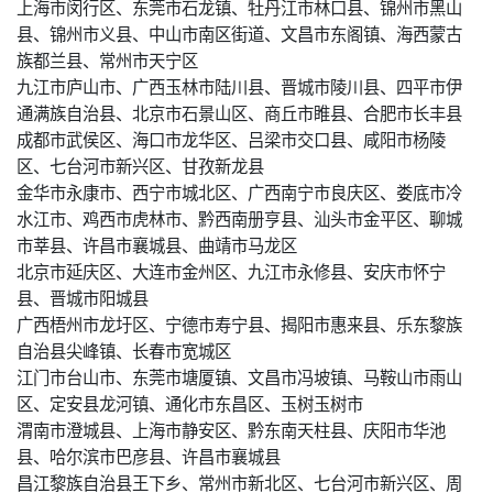
上海市闵行区、东莞市石龙镇、牡丹江市林口县、锦州市黑山
县、锦州市义县、中山市南区街道、文昌市东阁镇、海西蒙古
族都兰县、常州市天宁区
九江市庐山市、广西玉林市陆川县、晋城市陵川县、四平市伊
通满族自治县、北京市石景山区、商丘市睢县、合肥市长丰县
成都市武侯区、海口市龙华区、吕梁市交口县、咸阳市杨陵
区、七台河市新兴区、甘孜新龙县
金华市永康市、西宁市城北区、广西南宁市良庆区、娄底市冷
水江市、鸡西市虎林市、黔西南册亨县、汕头市金平区、聊城
市莘县、许昌市襄城县、曲靖市马龙区
北京市延庆区、大连市金州区、九江市永修县、安庆市怀宁
县、晋城市阳城县
广西梧州市龙圩区、宁德市寿宁县、揭阳市惠来县、乐东黎族
自治县尖峰镇、长春市宽城区
江门市台山市、东莞市塘厦镇、文昌市冯坡镇、马鞍山市雨山
区、定安县龙河镇、通化市东昌区、玉树玉树市
渭南市澄城县、上海市静安区、黔东南天柱县、庆阳市华池
县、哈尔滨市巴彦县、许昌市襄城县
昌江黎族自治县王下乡、常州市新北区、七台河市新兴区、周