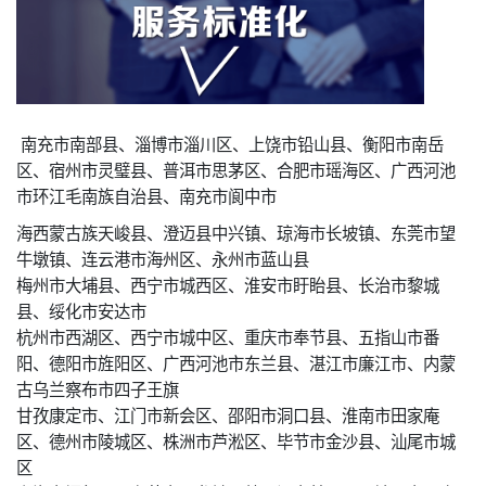
南充市南部县、淄博市淄川区、上饶市铅山县、衡阳市南岳
区、宿州市灵璧县、普洱市思茅区、合肥市瑶海区、广西河池
市环江毛南族自治县、南充市阆中市
海西蒙古族天峻县、澄迈县中兴镇、琼海市长坡镇、东莞市望
牛墩镇、连云港市海州区、永州市蓝山县
梅州市大埔县、西宁市城西区、淮安市盱眙县、长治市黎城
县、绥化市安达市
杭州市西湖区、西宁市城中区、重庆市奉节县、五指山市番
阳、德阳市旌阳区、广西河池市东兰县、湛江市廉江市、内蒙
古乌兰察布市四子王旗
甘孜康定市、江门市新会区、邵阳市洞口县、淮南市田家庵
区、德州市陵城区、株洲市芦淞区、毕节市金沙县、汕尾市城
区