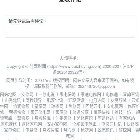
请先
登录
后再评论~
友情链接：
Copyright © 竹翠影闻 (https://www.cuizhuying.com) 2020-2027
沪ICP
备2025123328号-7
网页加载时间：0.731/ms
版权声明：网站文章内容来源于网络，如有侵
权，请联系我们删除，邮箱：352446720@qq.com
网站地图
丨
安修网
丨
一修电说
丨
家电保姆
丨
家速电修网
丨
电修通
丨
琴韵章讯
丨
山秀北讯
丨
同微观界
丨
酷聚宝讯
丨
汇聚贝讯
丨
电月达网
丨
友夏颐械
丨
云知
空网
丨
竹涧修颐
丨
星缮网
丨
琼楹网
丨
煦修网
丨
回朗匠电
丨
安电夏网
丨
修匠维
修
丨
荣德快修
丨
家匠修电网
丨
家保修
丨
修通分享
丨
维保快线
丨
维技工坊
丨
超
流智库
丨
擎修阁
丨
悬胶智库
丨
仙娄家修
丨
艺修百识
丨
阿途修站
丨
有家修站
丨
家电速修
丨
速修家电网
丨
安心家电网
丨
全能家电保姆
丨
电修匠札记
丨
快修阁
丨
家电修匠
丨
电易修
丨
悬胶智库
丨
琴心网
丨
琥梦网
丨
翠流逸讯
丨
醉琼网
丨
碧
城网