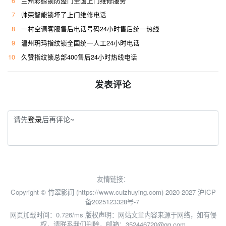
6
兰州彩鲸锁防盗门全国上门维修服务
7
帅荣智能锁坏了上门维修电话
8
一村空调客服售后电话号码24小时售后统一热线
9
温州玥玛指纹锁全国统一人工24小时电话
10
久赞指纹锁总部400售后24小时热线电话
发表评论
请先
登录
后再评论~
友情链接：
Copyright © 竹翠影闻 (https://www.cuizhuying.com) 2020-2027
沪ICP
备2025123328号-7
网页加载时间：0.726/ms
版权声明：网站文章内容来源于网络，如有侵
权，请联系我们删除，邮箱：352446720@qq.com