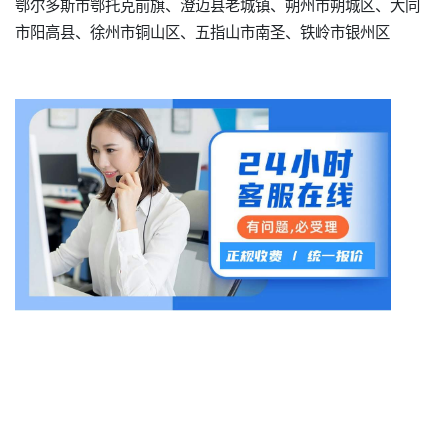
鄂尔多斯市鄂托克前旗、澄迈县老城镇、朔州市朔城区、大同
市阳高县、徐州市铜山区、五指山市南圣、铁岭市银州区