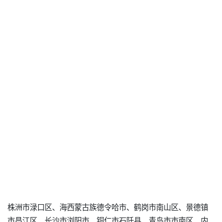
株洲市渌口区、海西蒙古族德令哈市、鹤岗市南山区、景德镇
市昌江区、长沙市浏阳市、铜仁市石阡县、青岛市市南区、内