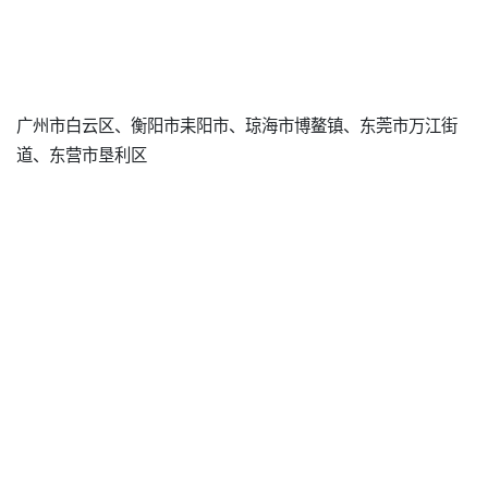
广州市白云区、衡阳市耒阳市、琼海市博鳌镇、东莞市万江街
道、东营市垦利区