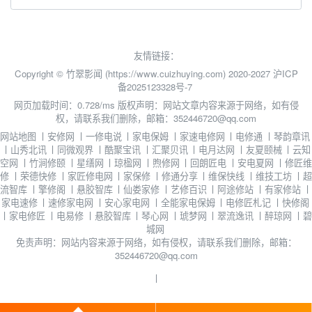
友情链接：
Copyright © 竹翠影闻 (https://www.cuizhuying.com) 2020-2027
沪ICP
备2025123328号-7
网页加载时间：0.728/ms
版权声明：网站文章内容来源于网络，如有侵
权，请联系我们删除，邮箱：352446720@qq.com
网站地图
丨
安修网
丨
一修电说
丨
家电保姆
丨
家速电修网
丨
电修通
丨
琴韵章讯
丨
山秀北讯
丨
同微观界
丨
酷聚宝讯
丨
汇聚贝讯
丨
电月达网
丨
友夏颐械
丨
云知
空网
丨
竹涧修颐
丨
星缮网
丨
琼楹网
丨
煦修网
丨
回朗匠电
丨
安电夏网
丨
修匠维
修
丨
荣德快修
丨
家匠修电网
丨
家保修
丨
修通分享
丨
维保快线
丨
维技工坊
丨
超
流智库
丨
擎修阁
丨
悬胶智库
丨
仙娄家修
丨
艺修百识
丨
阿途修站
丨
有家修站
丨
家电速修
丨
速修家电网
丨
安心家电网
丨
全能家电保姆
丨
电修匠札记
丨
快修阁
丨
家电修匠
丨
电易修
丨
悬胶智库
丨
琴心网
丨
琥梦网
丨
翠流逸讯
丨
醉琼网
丨
碧
城网
免责声明：网站内容来源于网络，如有侵权，请联系我们删除，邮箱：
352446720@qq.com
丨