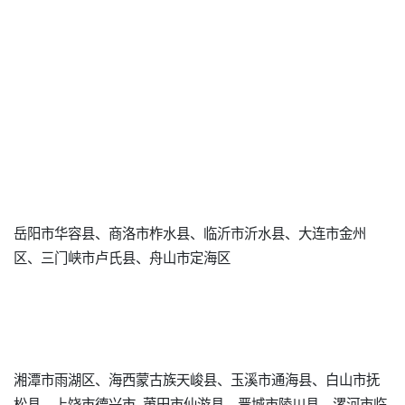
岳阳市华容县、商洛市柞水县、临沂市沂水县、大连市金州
区、三门峡市卢氏县、舟山市定海区
湘潭市雨湖区、海西蒙古族天峻县、玉溪市通海县、白山市抚
松县、上饶市德兴市 莆田市仙游县、晋城市陵川县、漯河市临