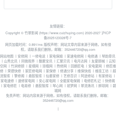
友情链接：
Copyright © 竹翠影闻 (https://www.cuizhuying.com) 2020-2027
沪ICP
备2025123328号-7
网页加载时间：0.891/ms
版权声明：网站文章内容来源于网络，如有侵
权，请联系我们删除，邮箱：352446720@qq.com
网站地图
丨
安修网
丨
一修电说
丨
家电保姆
丨
家速电修网
丨
电修通
丨
琴韵章讯
丨
山秀北讯
丨
同微观界
丨
酷聚宝讯
丨
汇聚贝讯
丨
电月达网
丨
友夏颐械
丨
云知
空网
丨
竹涧修颐
丨
星缮网
丨
琼楹网
丨
煦修网
丨
回朗匠电
丨
安电夏网
丨
修匠维
修
丨
荣德快修
丨
家匠修电网
丨
家保修
丨
修通分享
丨
维保快线
丨
维技工坊
丨
超
流智库
丨
擎修阁
丨
悬胶智库
丨
仙娄家修
丨
艺修百识
丨
阿途修站
丨
有家修站
丨
家电速修
丨
速修家电网
丨
安心家电网
丨
全能家电保姆
丨
电修匠札记
丨
快修阁
丨
家电修匠
丨
电易修
丨
悬胶智库
丨
琴心网
丨
琥梦网
丨
翠流逸讯
丨
醉琼网
丨
碧
城网
免责声明：网站内容来源于网络，如有侵权，请联系我们删除，邮箱：
352446720@qq.com
丨