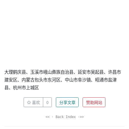
大理鹤庆县、玉溪市峨山彝族自治县、延安市吴起县、许昌市
建安区、内蒙古包头市东河区、中山市阜沙镇、昭通市盐津
县、杭州市上城区
喜欢
0
分享文章
赞助网站
<< · Back Index ·>>