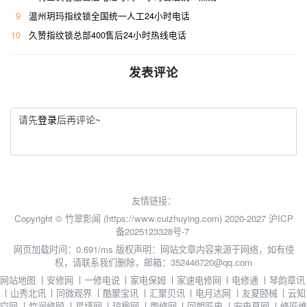
9
温州玥玛指纹锁全国统一人工24小时电话
10
久赞指纹锁总部400售后24小时热线电话
发表评论
请先
登录
后再评论~
友情链接：
Copyright © 竹翠影闻 (https://www.cuizhuying.com) 2020-2027
沪ICP
备2025123328号-7
网页加载时间：0.691/ms
版权声明：网站文章内容来源于网络，如有侵
权，请联系我们删除，邮箱：352446720@qq.com
网站地图
丨
安修网
丨
一修电说
丨
家电保姆
丨
家速电修网
丨
电修通
丨
琴韵章讯
丨
山秀北讯
丨
同微观界
丨
酷聚宝讯
丨
汇聚贝讯
丨
电月达网
丨
友夏颐械
丨
云知
空网
丨
竹涧修颐
丨
星缮网
丨
琼楹网
丨
煦修网
丨
回朗匠电
丨
安电夏网
丨
修匠维