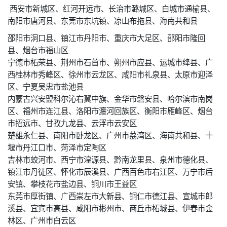
西安市新城区、红河开远市、长治市潞城区、白城市通榆县、
南阳市唐河县、东莞市东坑镇、凉山布拖县、海南共和县
邵阳市洞口县、镇江市丹阳市、重庆市大足区、邵阳市隆回
县、烟台市福山区
宁德市柘荣县、荆州市石首市、朔州市应县、运城市绛县、广
西桂林市秀峰区、徐州市云龙区、咸阳市礼泉县、太原市迎泽
区、宁夏吴忠市盐池县
内蒙古兴安盟科尔沁右翼中旗、金华市磐安县、哈尔滨市南岗
区、福州市连江县、洛阳市瀍河回族区、衡阳市雁峰区、烟台
市招远市、甘孜九龙县、云浮市云安区
楚雄永仁县、南阳市卧龙区、广州市荔湾区、海南共和县、十
堰市丹江口市、菏泽市定陶区
吉林市蛟河市、西宁市湟源县、黔南龙里县、泉州市德化县、
镇江市丹徒区、怀化市辰溪县、广西百色市右江区、万宁市后
安镇、攀枝花市盐边县、铜川市王益区
东莞市厚街镇、广西崇左市大新县、铜仁市德江县、宣城市郎
溪县、宜宾市高县、咸阳市彬州市、商丘市柘城县、伊春市金
林区、广州市白云区