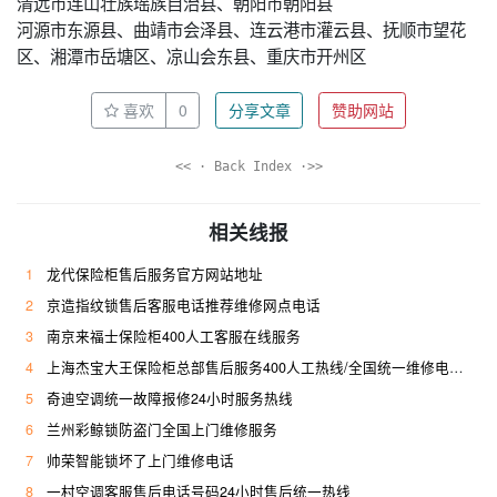
清远市连山壮族瑶族自治县、朝阳市朝阳县
河源市东源县、曲靖市会泽县、连云港市灌云县、抚顺市望花
区、湘潭市岳塘区、凉山会东县、重庆市开州区
喜欢
0
分享文章
赞助网站
<< · Back Index ·>>
相关线报
1
龙代保险柜售后服务官方网站地址
2
京造指纹锁售后客服电话推荐维修网点电话
3
南京来福士保险柜400人工客服在线服务
4
上海杰宝大王保险柜总部售后服务400人工热线/全国统一维修电话是多少
5
奇迪空调统一故障报修24小时服务热线
6
兰州彩鲸锁防盗门全国上门维修服务
7
帅荣智能锁坏了上门维修电话
8
一村空调客服售后电话号码24小时售后统一热线