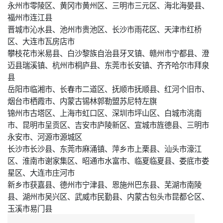
永州市零陵区、黄冈市黄州区、三明市三元区、海北海晏县、
福州市连江县
晋城市沁水县、池州市贵池区、长沙市雨花区、天津市红桥
区、大连市瓦房店市
攀枝花市米易县、白沙黎族自治县牙叉镇、赣州市宁都县、澄
迈县瑞溪镇、杭州市桐庐县、东莞市长安镇、齐齐哈尔市拜泉
县
岳阳市临湘市、长春市二道区、抚顺市抚顺县、红河个旧市、
烟台市栖霞市、内蒙古锡林郭勒盟苏尼特左旗
锦州市古塔区、上海市虹口区、深圳市坪山区、白城市洮南
市、昆明市呈贡区、吉安市庐陵新区、宣城市旌德县、三明市
永安市、河源市源城区
长沙市长沙县、东莞市麻涌镇、萍乡市上栗县、汕头市濠江
区、淮南市谢家集区、昭通市水富市、临夏临夏县、娄底市娄
星区、大连市庄河市
新乡市获嘉县、德州市宁津县、恩施州巴东县、芜湖市南陵
县、湖州市吴兴区、武威市民勤县、内蒙古包头市昆都仑区、
玉溪市易门县