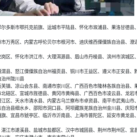
鄂尔多斯市鄂托克前旗、运城市平陆县、怀化市溆浦县、果洛甘德县
州市万秀区、内蒙古呼伦贝尔市根河市、迪庆维西傈僳族自治县、澄
龙岗区、怀化市洪江市、大理洱源县、眉山市丹棱县、滨州市滨城区
通渭县、怒江傈僳族自治州福贡县、铜川市王益区、遵义市正安县、
自治州陇川县
板芙镇、凉山会东县、南通市崇川区、广西百色市隆林各族自治县、
市北碚区、宣城市旌德县、黄冈市黄梅县、广西百色市凌云县、龙岩
碧江区、天水市清水县、内蒙古乌兰察布市卓资县、南平市武夷山市
族自治县细水乡、邵阳市洞口县、阿坝藏族羌族自治州金川县、庆阳
嘎旗、宜昌市猇亭区、临沂市沂南县、上海市普陀区、延安市黄龙县
、湛江市遂溪县、盐城市盐都区、汉中市城固县、荆州市荆州区、宜