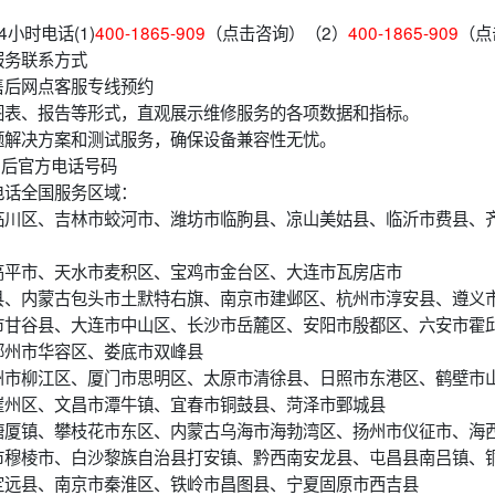
小时电话(1)
400-1865-909
（点击咨询）（2）
400-1865-909
（点
服务联系方式
售后网点客服专线预约
图表、报告等形式，直观展示维修服务的各项数据和指标。
题解决方案和测试服务，确保设备兼容性无忧。
售后官方电话号码
电话全国服务区域：
临川区、吉林市蛟河市、潍坊市临朐县、凉山美姑县、临沂市费县、
高平市、天水市麦积区、宝鸡市金台区、大连市瓦房店市
县、内蒙古包头市土默特右旗、南京市建邺区、杭州市淳安县、遵义
市甘谷县、大连市中山区、长沙市岳麓区、安阳市殷都区、六安市霍
鄂州市华容区、娄底市双峰县
州市柳江区、厦门市思明区、太原市清徐县、日照市东港区、鹤壁市
崖州区、文昌市潭牛镇、宜春市铜鼓县、菏泽市鄄城县
塘厦镇、攀枝花市东区、内蒙古乌海市海勃湾区、扬州市仪征市、海
市穆棱市、白沙黎族自治县打安镇、黔西南安龙县、屯昌县南吕镇、
定远县、南京市秦淮区、铁岭市昌图县、宁夏固原市西吉县