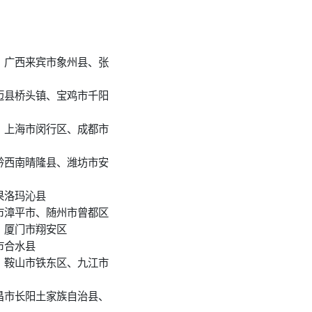
、广西来宾市象州县、张
迈县桥头镇、宝鸡市千阳
、上海市闵行区、成都市
黔西南晴隆县、潍坊市安
果洛玛沁县
市漳平市、随州市曾都区
、厦门市翔安区
市合水县
、鞍山市铁东区、九江市
昌市长阳土家族自治县、