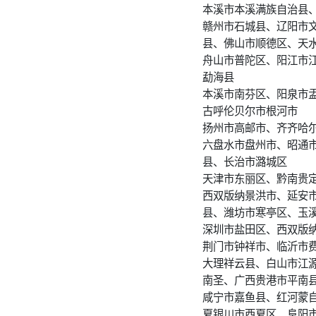
本溪市本溪满族自治县
赣州市石城县、辽阳市
县、佛山市顺德区、天
舟山市普陀区、阳江市
勐海县
本溪市南芬区、阳泉市
古呼伦贝尔市根河市
扬州市高邮市、齐齐哈
六盘水市盘州市、昭通
县、长治市潞城区
天津市东丽区、黔南贵
西双版纳景洪市、延安
县、潍坊市寒亭区、玉
深圳市盐田区、西双版
荆门市钟祥市、临沂市
大理祥云县、白山市江
南圣、广西贵港市平南
咸宁市嘉鱼县、红河蒙
夏银川市西夏区、阜阳