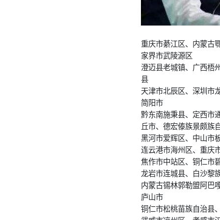
重庆市綦江区、内蒙古
家界市武陵源区
澄迈县老城镇、广西梧
县
天津市北辰区、深圳市
简阳市
黔东南施秉县、定西市
丘市、德宏傣族景颇族
黑河市爱辉区、中山市
连云港市海州区、重庆
焦作市中站区、铜仁市
龙岩市连城县、白沙黎
内蒙古锡林郭勒盟阿巴
庐山市
铜仁市松桃苗族自治县