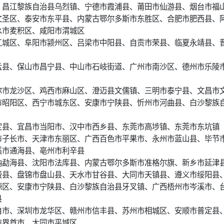
、昌江黎族自治县乌烈镇、宁德市霞浦县、莆田市仙游县、烟台市福
文圣区、泰安市东平县、内蒙古鄂尔多斯市东胜区、合肥市肥西县、
水市麦积区、咸阳市渭城区
江城区、阜阳市颍州区、吕梁市中阳县、自贡市荣县、临夏永靖县、
盂县、保山市昌宁县、中山市石岐街道、广州市南沙区、德州市乐陵
尔市龙沙区、鸡西市麻山区、澄迈县文儒镇、三明市泰宁县、文昌市
市昭阳区、西宁市城东区、安康市宁陕县、忻州市河曲县、白沙黎族
定县、宜昌市当阳市、汉中市西乡县、东莞市高埗镇、东莞市东坑镇
市子长市、天津市东丽区、广西百色市平果市、永州市蓝山县、毕节
溪市通海县、亳州市利辛县
纳勐海县、沈阳市法库县、内蒙古鄂尔多斯市准格尔旗、新乡市延津
费县、盘锦市盘山县、天水市甘谷县、大同市天镇县、遵义市绥阳县
源区、安康市宁陕县、白沙黎族自治县牙叉镇、广西梧州市岑溪市、
县
自市、深圳市龙华区、赣州市信丰县、苏州市相城区、安顺市普定县
市界首市、大同市平城区