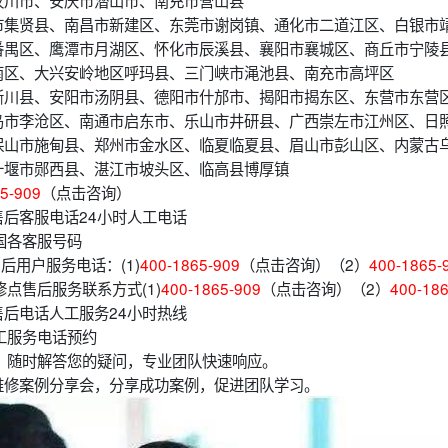
汉川市、安庆市潜山市、南充市营山县
市集贤县、南昌市新建区、东莞市谢岗镇、通化市二道江区、白银市
番禺区、鹰潭市月湖区、怀化市辰溪县、襄阳市襄城区、商丘市宁陵
南区、大兴安岭地区呼玛县、三门峡市渑池县、南充市高坪区
淅川县、安阳市汤阴县、德阳市什邡市、揭阳市揭东区、东营市东营
岛市李沧区、南通市启东市、乐山市井研县、广西崇左市江州区、日
保山市施甸县、郑州市金水区、临夏临夏县、眉山市彭山区、内蒙古
十堰市郧西县、湛江市坡头区、临高县博厚镇
5-909
（点击咨询）
后客服电话24小时人工电话
国各客服号码
后用户服务电话：(1)
400-1865-909
（点击咨询）（2）
400-1865-
点售后服务联系方式(1)
400-1865-909
（点击咨询）（2）
400-18
后电话人工服务24小时热线
工服务电话预约
，随时解答您的疑问，专业团队快速响应。
维修案例分享会，分享成功案例，促进团队学习。