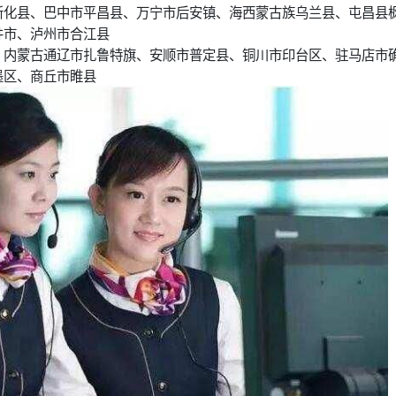
新化县、巴中市平昌县、万宁市后安镇、海西蒙古族乌兰县、屯昌县
井市、泸州市合江县
、内蒙古通辽市扎鲁特旗、安顺市普定县、铜川市印台区、驻马店市
墨区、商丘市睢县