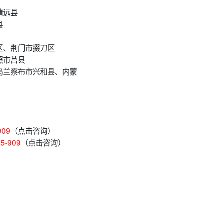
靖远县
县
区、荆门市掇刀区
照市莒县
乌兰察布市兴和县、内蒙
909
（点击咨询）
65-909
（点击咨询）