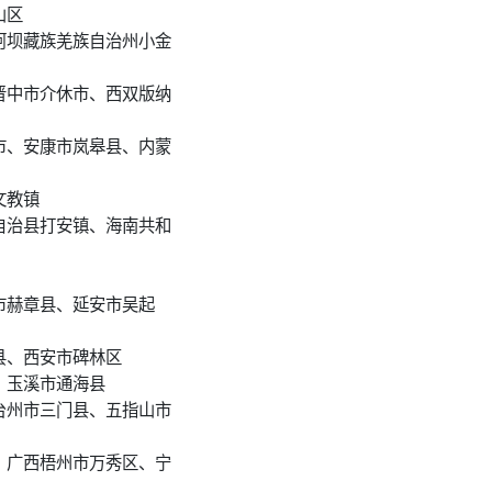
山区
阿坝藏族羌族自治州小金
晋中市介休市、西双版纳
市、安康市岚皋县、内蒙
文教镇
自治县打安镇、海南共和
市赫章县、延安市吴起
县、西安市碑林区
、玉溪市通海县
台州市三门县、五指山市
、广西梧州市万秀区、宁