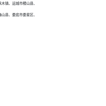
枫木镇、运城市稷山县、
确山县、娄底市娄星区、