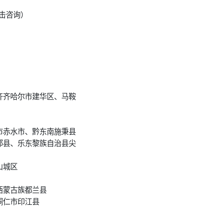
击咨询）
齐齐哈尔市建华区、马鞍
市赤水市、黔东南施秉县
邱县、乐东黎族自治县尖
山城区
西蒙古族都兰县
铜仁市印江县