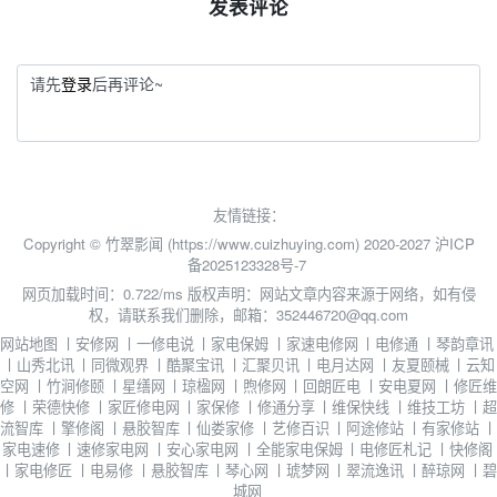
发表评论
请先
登录
后再评论~
友情链接：
Copyright © 竹翠影闻 (https://www.cuizhuying.com) 2020-2027
沪ICP
备2025123328号-7
网页加载时间：0.722/ms
版权声明：网站文章内容来源于网络，如有侵
权，请联系我们删除，邮箱：352446720@qq.com
网站地图
丨
安修网
丨
一修电说
丨
家电保姆
丨
家速电修网
丨
电修通
丨
琴韵章讯
丨
山秀北讯
丨
同微观界
丨
酷聚宝讯
丨
汇聚贝讯
丨
电月达网
丨
友夏颐械
丨
云知
空网
丨
竹涧修颐
丨
星缮网
丨
琼楹网
丨
煦修网
丨
回朗匠电
丨
安电夏网
丨
修匠维
修
丨
荣德快修
丨
家匠修电网
丨
家保修
丨
修通分享
丨
维保快线
丨
维技工坊
丨
超
流智库
丨
擎修阁
丨
悬胶智库
丨
仙娄家修
丨
艺修百识
丨
阿途修站
丨
有家修站
丨
家电速修
丨
速修家电网
丨
安心家电网
丨
全能家电保姆
丨
电修匠札记
丨
快修阁
丨
家电修匠
丨
电易修
丨
悬胶智库
丨
琴心网
丨
琥梦网
丨
翠流逸讯
丨
醉琼网
丨
碧
城网