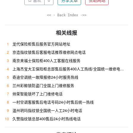
喜欢
0
分享文章
赞助网站
<< · Back Index ·>>
相关线报
1
龙代保险柜售后服务官方网站地址
2
京造指纹锁售后客服电话推荐维修网点电话
3
南京来福士保险柜400人工客服在线服务
4
上海杰宝大王保险柜总部售后服务400人工热线/全国统一维修电话是多少
5
奇迪空调统一故障报修24小时服务热线
6
兰州彩鲸锁防盗门全国上门维修服务
7
帅荣智能锁坏了上门维修电话
8
一村空调客服售后电话号码24小时售后统一热线
9
温州玥玛指纹锁全国统一人工24小时电话
10
久赞指纹锁总部400售后24小时热线电话