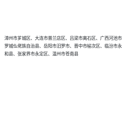
漳州市芗城区、大连市普兰店区、吕梁市离石区、广西河池市
罗城仫佬族自治县、岳阳市汨罗市、晋中市榆次区、临汾市永
和县、张家界市永定区、温州市苍南县