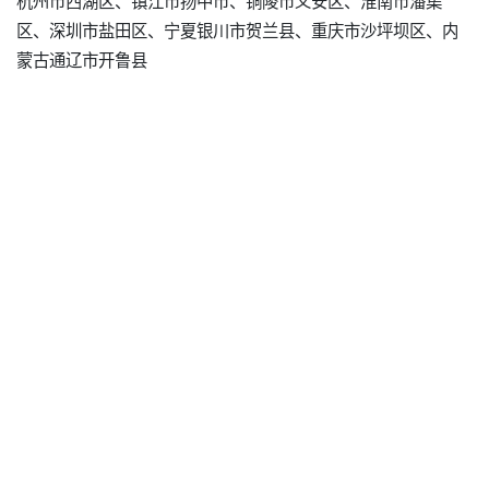
杭州市西湖区、镇江市扬中市、铜陵市义安区、淮南市潘集
区、深圳市盐田区、宁夏银川市贺兰县、重庆市沙坪坝区、内
蒙古通辽市开鲁县