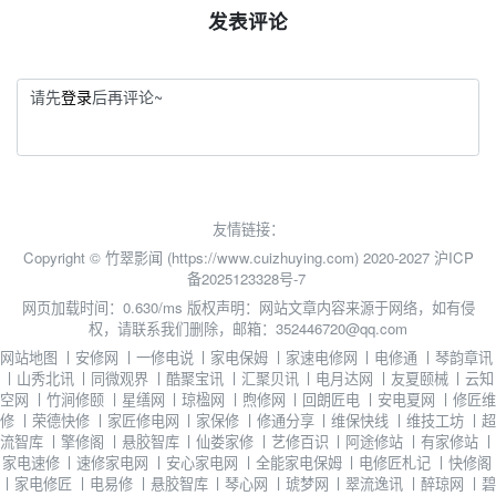
发表评论
请先
登录
后再评论~
友情链接：
Copyright © 竹翠影闻 (https://www.cuizhuying.com) 2020-2027
沪ICP
备2025123328号-7
网页加载时间：0.630/ms
版权声明：网站文章内容来源于网络，如有侵
权，请联系我们删除，邮箱：352446720@qq.com
网站地图
丨
安修网
丨
一修电说
丨
家电保姆
丨
家速电修网
丨
电修通
丨
琴韵章讯
丨
山秀北讯
丨
同微观界
丨
酷聚宝讯
丨
汇聚贝讯
丨
电月达网
丨
友夏颐械
丨
云知
空网
丨
竹涧修颐
丨
星缮网
丨
琼楹网
丨
煦修网
丨
回朗匠电
丨
安电夏网
丨
修匠维
修
丨
荣德快修
丨
家匠修电网
丨
家保修
丨
修通分享
丨
维保快线
丨
维技工坊
丨
超
流智库
丨
擎修阁
丨
悬胶智库
丨
仙娄家修
丨
艺修百识
丨
阿途修站
丨
有家修站
丨
家电速修
丨
速修家电网
丨
安心家电网
丨
全能家电保姆
丨
电修匠札记
丨
快修阁
丨
家电修匠
丨
电易修
丨
悬胶智库
丨
琴心网
丨
琥梦网
丨
翠流逸讯
丨
醉琼网
丨
碧