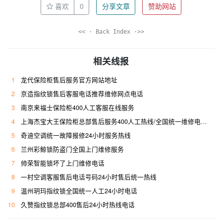
喜欢
0
分享文章
赞助网站
<< · Back Index ·>>
相关线报
1
龙代保险柜售后服务官方网站地址
2
京造指纹锁售后客服电话推荐维修网点电话
3
南京来福士保险柜400人工客服在线服务
4
上海杰宝大王保险柜总部售后服务400人工热线/全国统一维修电话是多少
5
奇迪空调统一故障报修24小时服务热线
6
兰州彩鲸锁防盗门全国上门维修服务
7
帅荣智能锁坏了上门维修电话
8
一村空调客服售后电话号码24小时售后统一热线
9
温州玥玛指纹锁全国统一人工24小时电话
10
久赞指纹锁总部400售后24小时热线电话