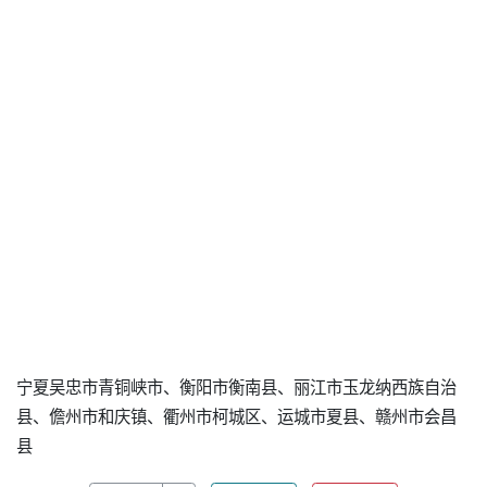
宁夏吴忠市青铜峡市、衡阳市衡南县、丽江市玉龙纳西族自治
县、儋州市和庆镇、衢州市柯城区、运城市夏县、赣州市会昌
县