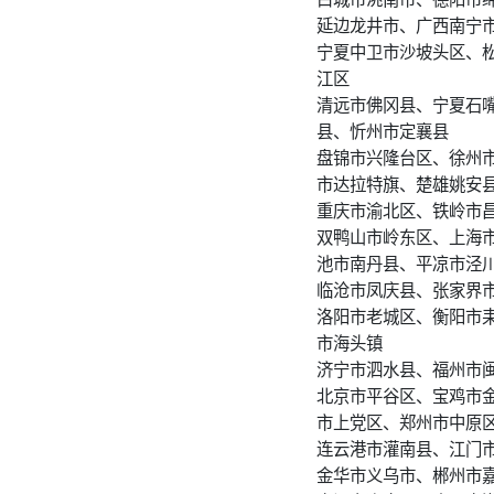
延边龙井市、广西南宁
宁夏中卫市沙坡头区、
江区
清远市佛冈县、宁夏石
县、忻州市定襄县
盘锦市兴隆台区、徐州
市达拉特旗、楚雄姚安
重庆市渝北区、铁岭市
双鸭山市岭东区、上海
池市南丹县、平凉市泾
临沧市凤庆县、张家界
洛阳市老城区、衡阳市
市海头镇
济宁市泗水县、福州市
北京市平谷区、宝鸡市
市上党区、郑州市中原
连云港市灌南县、江门
金华市义乌市、郴州市