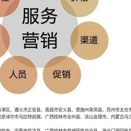
新津区、遵义市正安县、南昌市安义县、恩施州来凤县、苏州市太仓
巴彦淖尔市乌拉特前旗、广西桂林市全州县、凉山会理市、内蒙古乌
绵竹市、定西市临洮县、广西桂林市恭城瑶族自治县、海北门源回族