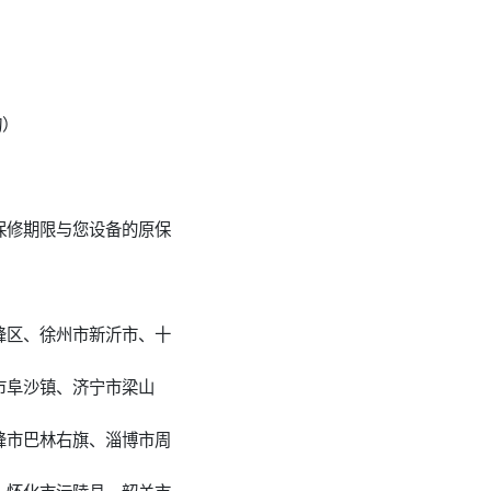
询）
保修期限与您设备的原保
峰区、徐州市新沂市、十
市阜沙镇、济宁市梁山
峰市巴林右旗、淄博市周