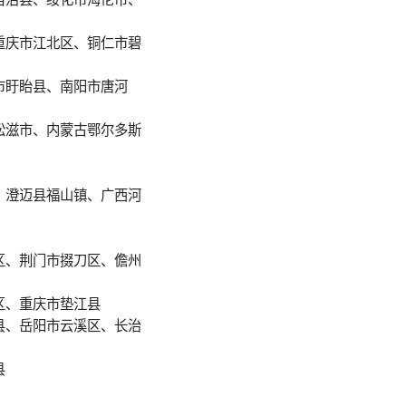
重庆市江北区、铜仁市碧
市盱眙县、南阳市唐河
松滋市、内蒙古鄂尔多斯
、澄迈县福山镇、广西河
区、荆门市掇刀区、儋州
区、重庆市垫江县
县、岳阳市云溪区、长治
县