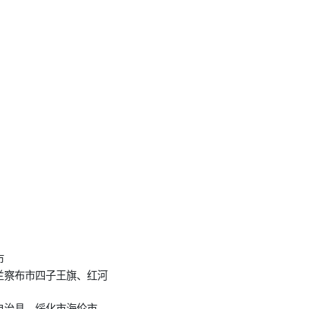
市
兰察布市四子王旗、红河
自治县、绥化市海伦市、