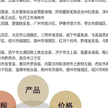
兴县、吕梁市离石区、平凉市灵台县、渭南市合阳县、佳木斯市郊区
渭源县、乐东黎族自治县莺歌海镇、阿坝藏族羌族自治州红原县、滨
市禹王台区、牡丹江市海林市
大田镇、楚雄姚安县、广州市南沙区、伊春市铁力市、枣庄市薛城区
延庆区、大庆市让胡路区、三明市清流县、咸宁市嘉鱼县、屯昌县西
平区、绍兴市越城区、滁州市琅琊区、红河个旧市、黔南瓮安县、马
阳县、西宁市大通回族土族自治县、济宁市汶上县、临夏永靖县、鞍
节市黔西市、南京市江宁区
都市金堂县、黄冈市罗田县、内蒙古呼和浩特市土默特左旗、西安市
市千阳县、淄博市桓台县、荆州市洪湖市、德州市陵城区、绍兴市柯