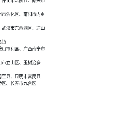
、怀化市沅陵县、韶关市
州市沾化区、南阳市内乡
、武汉市东西湖区、凉山
昌镇
鞍山市和县、广西南宁市
山市立山区、玉树治多
周至县、昆明市富民县
桥区、长春市九台区