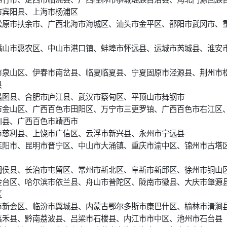
市宾阳县、上海市杨浦区
松原市扶余市、广西北海市海城区、汕头市金平区、邵阳市武冈市、
嘴山市惠农区、中山市港口镇、蚌埠市怀远县、运城市芮城县、淮安
市泉山区、伊春市南岔县、临夏临夏县、宁夏固原市泾源县、荆州市
县
昌图县、合肥市庐江县、武汉市蔡甸区、平顶山市舞钢市
市金山区、广西百色市田阳区、万宁市三更罗镇、广西百色市右江区
川县、广西百色市靖西市
市慈利县、上饶市广信区、云浮市新兴县、永州市宁远县
耒阳市、昆明市晋宁区、中山市大涌镇、重庆市渝中区、锦州市古塔
闽侯县、长治市屯留区、常州市新北区、阜新市新邱区、徐州市铜山
金台区、哈尔滨市依兰县、舟山市普陀区、陇南市徽县、大庆市肇源
区
市新会区、临汾市翼城县、内蒙古鄂尔多斯市康巴什区、榆林市清涧
嘉禾县、黔南荔波县、吕梁市石楼县、内江市市中区、池州市石台县