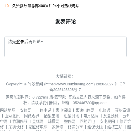
10
久赞指纹锁总部400售后24小时热线电话
发表评论
请先
登录
后再评论~
友情链接：
Copyright © 竹翠影闻 (https://www.cuizhuying.com) 2020-2027
沪ICP
备2025123328号-7
网页加载时间：0.722/ms
版权声明：网站文章内容来源于网络，如有侵
权，请联系我们删除，邮箱：352446720@qq.com
网站地图
丨
安修网
丨
一修电说
丨
家电保姆
丨
家速电修网
丨
电修通
丨
琴韵章讯
丨
山秀北讯
丨
同微观界
丨
酷聚宝讯
丨
汇聚贝讯
丨
电月达网
丨
友夏颐械
丨
云知
空网
丨
竹涧修颐
丨
星缮网
丨
琼楹网
丨
煦修网
丨
回朗匠电
丨
安电夏网
丨
修匠维
修
丨
荣德快修
丨
家匠修电网
丨
家保修
丨
修通分享
丨
维保快线
丨
维技工坊
丨
超