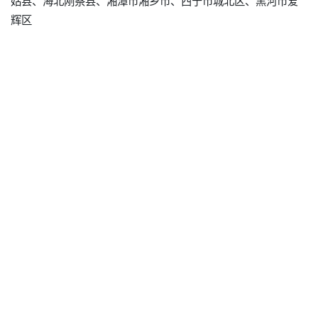
姑县、海北刚察县、湘潭市湘乡市、西宁市城北区、黑河市爱
辉区