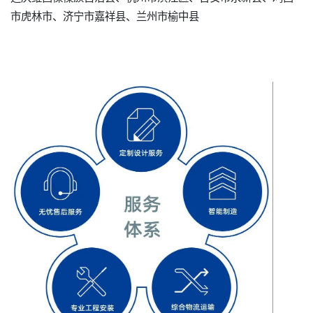
市虎林市、济宁市嘉祥县、兰州市榆中县