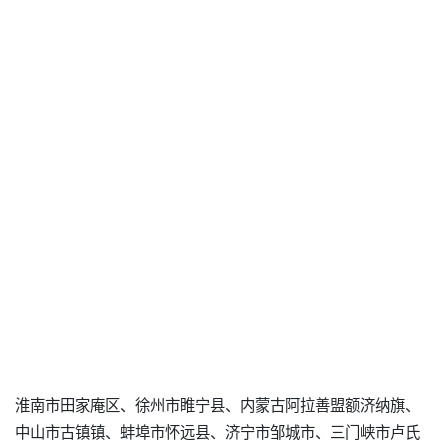
淮南市田家庵区、徐州市睢宁县、内蒙古阿拉善盟额济纳旗、
中山市古镇镇、蚌埠市怀远县、济宁市邹城市、三门峡市卢氏