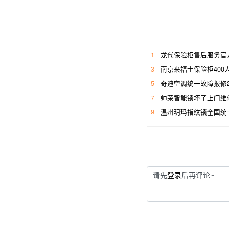
1
龙代保险柜售后服务官
3
南京来福士保险柜400
5
奇迪空调统一故障报修
7
帅荣智能锁坏了上门维
9
温州玥玛指纹锁全国统
请先
登录
后再评论~