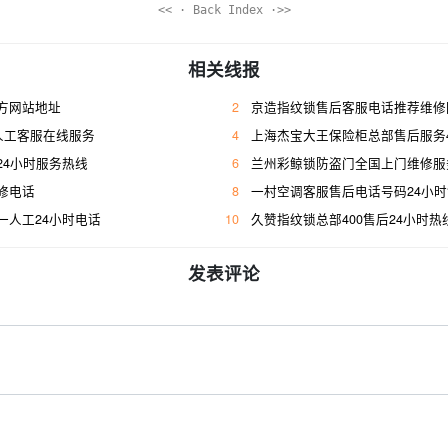
<< · Back Index ·>>
相关线报
方网站地址
2
京造指纹锁售后客服电话推荐维修
人工客服在线服务
4
上海杰宝大王保险柜总部售后服务400人工
24小时服务热线
6
兰州彩鲸锁防盗门全国上门维修服
修电话
8
一村空调客服售后电话号码24小
一人工24小时电话
10
久赞指纹锁总部400售后24小时热
发表评论