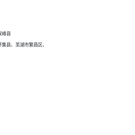
双峰县
怀集县、芜湖市繁昌区、