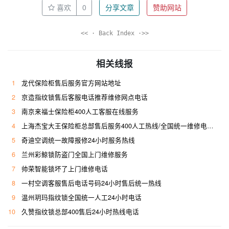
喜欢
0
分享文章
赞助网站
<< · Back Index ·>>
相关线报
1
龙代保险柜售后服务官方网站地址
2
京造指纹锁售后客服电话推荐维修网点电话
3
南京来福士保险柜400人工客服在线服务
4
上海杰宝大王保险柜总部售后服务400人工热线/全国统一维修电话是多少
5
奇迪空调统一故障报修24小时服务热线
6
兰州彩鲸锁防盗门全国上门维修服务
7
帅荣智能锁坏了上门维修电话
8
一村空调客服售后电话号码24小时售后统一热线
9
温州玥玛指纹锁全国统一人工24小时电话
10
久赞指纹锁总部400售后24小时热线电话