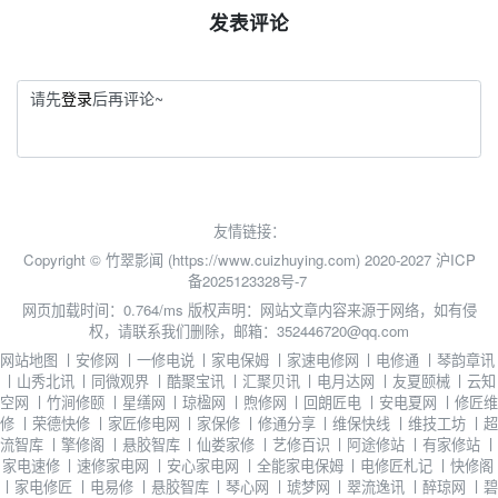
发表评论
请先
登录
后再评论~
友情链接：
Copyright © 竹翠影闻 (https://www.cuizhuying.com) 2020-2027
沪ICP
备2025123328号-7
网页加载时间：0.764/ms
版权声明：网站文章内容来源于网络，如有侵
权，请联系我们删除，邮箱：352446720@qq.com
网站地图
丨
安修网
丨
一修电说
丨
家电保姆
丨
家速电修网
丨
电修通
丨
琴韵章讯
丨
山秀北讯
丨
同微观界
丨
酷聚宝讯
丨
汇聚贝讯
丨
电月达网
丨
友夏颐械
丨
云知
空网
丨
竹涧修颐
丨
星缮网
丨
琼楹网
丨
煦修网
丨
回朗匠电
丨
安电夏网
丨
修匠维
修
丨
荣德快修
丨
家匠修电网
丨
家保修
丨
修通分享
丨
维保快线
丨
维技工坊
丨
超
流智库
丨
擎修阁
丨
悬胶智库
丨
仙娄家修
丨
艺修百识
丨
阿途修站
丨
有家修站
丨
家电速修
丨
速修家电网
丨
安心家电网
丨
全能家电保姆
丨
电修匠札记
丨
快修阁
丨
家电修匠
丨
电易修
丨
悬胶智库
丨
琴心网
丨
琥梦网
丨
翠流逸讯
丨
醉琼网
丨
碧