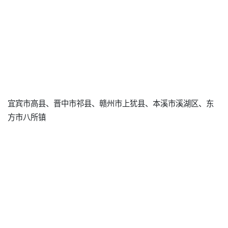
宜宾市高县、晋中市祁县、赣州市上犹县、本溪市溪湖区、东
方市八所镇