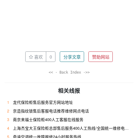
喜欢
0
分享文章
赞助网站
<< · Back Index ·>>
相关线报
1
龙代保险柜售后服务官方网站地址
2
京造指纹锁售后客服电话推荐维修网点电话
3
南京来福士保险柜400人工客服在线服务
4
上海杰宝大王保险柜总部售后服务400人工热线/全国统一维修电话是多少
5
奇迪空调统一故障报修24小时服务热线