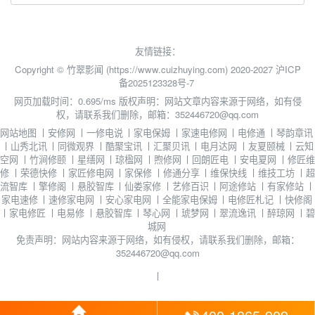
友情链接：
Copyright © 竹翠影闻 (https://www.cuizhuying.com) 2020-2027
沪ICP
备2025123328号-7
网页加载时间：0.695/ms
版权声明：网站文章内容来源于网络，如有侵
权，请联系我们删除，邮箱：352446720@qq.com
网站地图
丨
安修网
丨
一修电说
丨
家电保姆
丨
家速电修网
丨
电修通
丨
琴韵章讯
丨
山秀北讯
丨
同微观界
丨
酷聚宝讯
丨
汇聚贝讯
丨
电月达网
丨
友夏颐械
丨
云知
空网
丨
竹涧修颐
丨
星缮网
丨
琼楹网
丨
煦修网
丨
回朗匠电
丨
安电夏网
丨
修匠维
修
丨
荣德快修
丨
家匠修电网
丨
家保修
丨
修通分享
丨
维保快线
丨
维技工坊
丨
超
流智库
丨
擎修阁
丨
悬胶智库
丨
仙娄家修
丨
艺修百识
丨
阿途修站
丨
有家修站
丨
家电速修
丨
速修家电网
丨
安心家电网
丨
全能家电保姆
丨
电修匠札记
丨
快修阁
丨
家电修匠
丨
电易修
丨
悬胶智库
丨
琴心网
丨
琥梦网
丨
翠流逸讯
丨
醉琼网
丨
碧
城网
免责声明：网站内容来源于网络，如有侵权，请联系我们删除，邮箱：
352446720@qq.com
丨