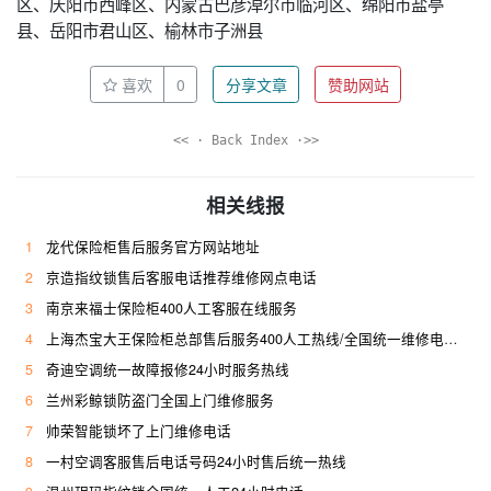
区、庆阳市西峰区、内蒙古巴彦淖尔市临河区、绵阳市盐亭
县、岳阳市君山区、榆林市子洲县
喜欢
0
分享文章
赞助网站
<< · Back Index ·>>
相关线报
1
龙代保险柜售后服务官方网站地址
2
京造指纹锁售后客服电话推荐维修网点电话
3
南京来福士保险柜400人工客服在线服务
4
上海杰宝大王保险柜总部售后服务400人工热线/全国统一维修电话是多少
5
奇迪空调统一故障报修24小时服务热线
6
兰州彩鲸锁防盗门全国上门维修服务
7
帅荣智能锁坏了上门维修电话
8
一村空调客服售后电话号码24小时售后统一热线