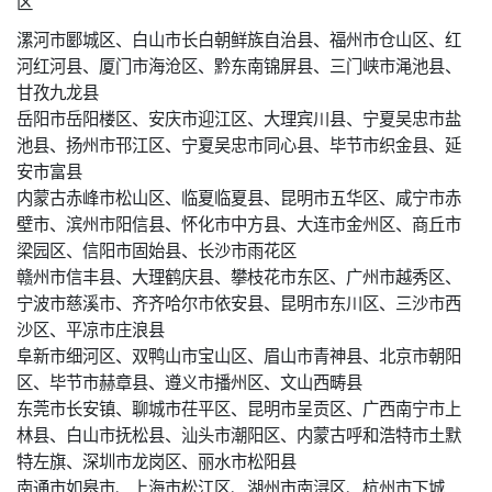
区
漯河市郾城区、白山市长白朝鲜族自治县、福州市仓山区、红
河红河县、厦门市海沧区、黔东南锦屏县、三门峡市渑池县、
甘孜九龙县
岳阳市岳阳楼区、安庆市迎江区、大理宾川县、宁夏吴忠市盐
池县、扬州市邗江区、宁夏吴忠市同心县、毕节市织金县、延
安市富县
内蒙古赤峰市松山区、临夏临夏县、昆明市五华区、咸宁市赤
壁市、滨州市阳信县、怀化市中方县、大连市金州区、商丘市
梁园区、信阳市固始县、长沙市雨花区
赣州市信丰县、大理鹤庆县、攀枝花市东区、广州市越秀区、
宁波市慈溪市、齐齐哈尔市依安县、昆明市东川区、三沙市西
沙区、平凉市庄浪县
阜新市细河区、双鸭山市宝山区、眉山市青神县、北京市朝阳
区、毕节市赫章县、遵义市播州区、文山西畴县
东莞市长安镇、聊城市茌平区、昆明市呈贡区、广西南宁市上
林县、白山市抚松县、汕头市潮阳区、内蒙古呼和浩特市土默
特左旗、深圳市龙岗区、丽水市松阳县
南通市如皋市、上海市松江区、湖州市南浔区、杭州市下城