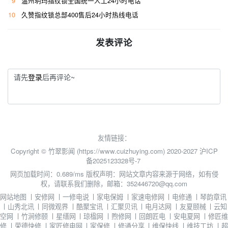
9
温州玥玛指纹锁全国统一人工24小时电话
10
久赞指纹锁总部400售后24小时热线电话
发表评论
请先
登录
后再评论~
友情链接：
Copyright © 竹翠影闻 (https://www.cuizhuying.com) 2020-2027
沪ICP
备2025123328号-7
网页加载时间：0.689/ms
版权声明：网站文章内容来源于网络，如有侵
权，请联系我们删除，邮箱：352446720@qq.com
网站地图
丨
安修网
丨
一修电说
丨
家电保姆
丨
家速电修网
丨
电修通
丨
琴韵章讯
丨
山秀北讯
丨
同微观界
丨
酷聚宝讯
丨
汇聚贝讯
丨
电月达网
丨
友夏颐械
丨
云知
空网
丨
竹涧修颐
丨
星缮网
丨
琼楹网
丨
煦修网
丨
回朗匠电
丨
安电夏网
丨
修匠维
修
丨
荣德快修
丨
家匠修电网
丨
家保修
丨
修通分享
丨
维保快线
丨
维技工坊
丨
超