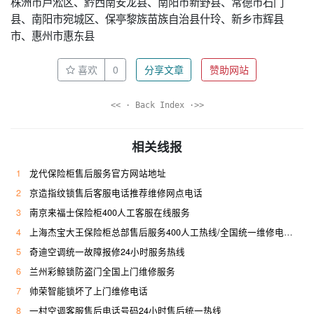
株洲市芦淞区、黔西南安龙县、南阳市新野县、常德市石门
县、南阳市宛城区、保亭黎族苗族自治县什玲、新乡市辉县
市、惠州市惠东县
喜欢
0
分享文章
赞助网站
<< · Back Index ·>>
相关线报
1
龙代保险柜售后服务官方网站地址
2
京造指纹锁售后客服电话推荐维修网点电话
3
南京来福士保险柜400人工客服在线服务
4
上海杰宝大王保险柜总部售后服务400人工热线/全国统一维修电话是多少
5
奇迪空调统一故障报修24小时服务热线
6
兰州彩鲸锁防盗门全国上门维修服务
7
帅荣智能锁坏了上门维修电话
8
一村空调客服售后电话号码24小时售后统一热线