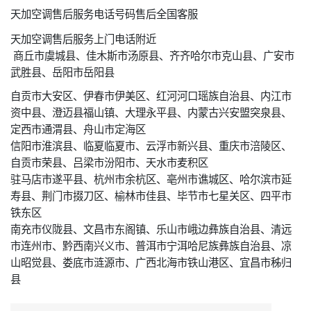
天加空调售后服务电话号码售后全国客服
天加空调售后服务上门电话附近
商丘市虞城县、佳木斯市汤原县、齐齐哈尔市克山县、广安市
武胜县、岳阳市岳阳县
自贡市大安区、伊春市伊美区、红河河口瑶族自治县、内江市
资中县、澄迈县福山镇、大理永平县、内蒙古兴安盟突泉县、
定西市通渭县、舟山市定海区
信阳市淮滨县、临夏临夏市、云浮市新兴县、重庆市涪陵区、
自贡市荣县、吕梁市汾阳市、天水市麦积区
驻马店市遂平县、杭州市余杭区、亳州市谯城区、哈尔滨市延
寿县、荆门市掇刀区、榆林市佳县、毕节市七星关区、四平市
铁东区
南充市仪陇县、文昌市东阁镇、乐山市峨边彝族自治县、清远
市连州市、黔西南兴义市、普洱市宁洱哈尼族彝族自治县、凉
山昭觉县、娄底市涟源市、广西北海市铁山港区、宜昌市秭归
县