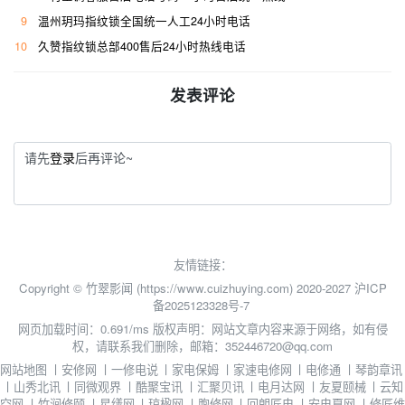
9
温州玥玛指纹锁全国统一人工24小时电话
10
久赞指纹锁总部400售后24小时热线电话
发表评论
请先
登录
后再评论~
友情链接：
Copyright © 竹翠影闻 (https://www.cuizhuying.com) 2020-2027
沪ICP
备2025123328号-7
网页加载时间：0.691/ms
版权声明：网站文章内容来源于网络，如有侵
权，请联系我们删除，邮箱：352446720@qq.com
网站地图
丨
安修网
丨
一修电说
丨
家电保姆
丨
家速电修网
丨
电修通
丨
琴韵章讯
丨
山秀北讯
丨
同微观界
丨
酷聚宝讯
丨
汇聚贝讯
丨
电月达网
丨
友夏颐械
丨
云知
空网
丨
竹涧修颐
丨
星缮网
丨
琼楹网
丨
煦修网
丨
回朗匠电
丨
安电夏网
丨
修匠维