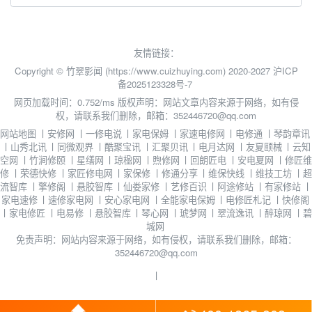
友情链接：
Copyright © 竹翠影闻 (https://www.cuizhuying.com) 2020-2027
沪ICP
备2025123328号-7
网页加载时间：0.752/ms
版权声明：网站文章内容来源于网络，如有侵
权，请联系我们删除，邮箱：352446720@qq.com
网站地图
丨
安修网
丨
一修电说
丨
家电保姆
丨
家速电修网
丨
电修通
丨
琴韵章讯
丨
山秀北讯
丨
同微观界
丨
酷聚宝讯
丨
汇聚贝讯
丨
电月达网
丨
友夏颐械
丨
云知
空网
丨
竹涧修颐
丨
星缮网
丨
琼楹网
丨
煦修网
丨
回朗匠电
丨
安电夏网
丨
修匠维
修
丨
荣德快修
丨
家匠修电网
丨
家保修
丨
修通分享
丨
维保快线
丨
维技工坊
丨
超
流智库
丨
擎修阁
丨
悬胶智库
丨
仙娄家修
丨
艺修百识
丨
阿途修站
丨
有家修站
丨
家电速修
丨
速修家电网
丨
安心家电网
丨
全能家电保姆
丨
电修匠札记
丨
快修阁
丨
家电修匠
丨
电易修
丨
悬胶智库
丨
琴心网
丨
琥梦网
丨
翠流逸讯
丨
醉琼网
丨
碧
城网
免责声明：网站内容来源于网络，如有侵权，请联系我们删除，邮箱：
352446720@qq.com
丨