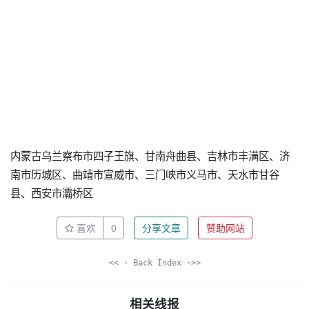
内蒙古乌兰察布市四子王旗、甘南舟曲县、吉林市丰满区、济
南市历城区、曲靖市宣威市、三门峡市义马市、天水市甘谷
县、西安市灞桥区
喜欢
0
分享文章
赞助网站
<< · Back Index ·>>
相关线报