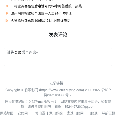
8
一村空调客服售后电话号码24小时售后统一热线
9
温州玥玛指纹锁全国统一人工24小时电话
10
久赞指纹锁总部400售后24小时热线电话
发表评论
请先
登录
后再评论~
友情链接：
Copyright © 竹翠影闻 (https://www.cuizhuying.com) 2020-2027
沪ICP
备2025123328号-7
网页加载时间：0.727/ms
版权声明：网站文章内容来源于网络，如有侵
权，请联系我们删除，邮箱：352446720@qq.com
网站地图
丨
安修网
丨
一修电说
丨
家电保姆
丨
家速电修网
丨
电修通
丨
琴韵章讯