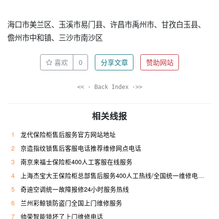
海口市美兰区、玉溪市易门县、许昌市禹州市、甘孜白玉县、
儋州市中和镇、三沙市南沙区
喜欢
0
分享文章
赞助网站
<< · Back Index ·>>
相关线报
1
龙代保险柜售后服务官方网站地址
2
京造指纹锁售后客服电话推荐维修网点电话
3
南京来福士保险柜400人工客服在线服务
4
上海杰宝大王保险柜总部售后服务400人工热线/全国统一维修电话是多少
5
奇迪空调统一故障报修24小时服务热线
6
兰州彩鲸锁防盗门全国上门维修服务
7
帅荣智能锁坏了上门维修电话