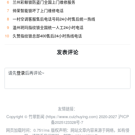
6
兰州彩鲸锁防盗门全国上门维修服务
7
帅荣智能锁坏了上门维修电话
8
一村空调客服售后电话号码24小时售后统一热线
9
温州玥玛指纹锁全国统一人工24小时电话
10
久赞指纹锁总部400售后24小时热线电话
发表评论
请先
登录
后再评论~
友情链接：
Copyright © 竹翠影闻 (https://www.cuizhuying.com) 2020-2027
沪ICP
备2025123328号-7
网页加载时间：0.751/ms
版权声明：网站文章内容来源于网络，如有侵