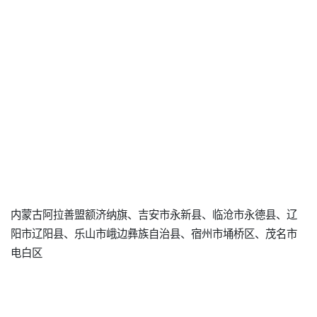
内蒙古阿拉善盟额济纳旗、吉安市永新县、临沧市永德县、辽
阳市辽阳县、乐山市峨边彝族自治县、宿州市埇桥区、茂名市
电白区