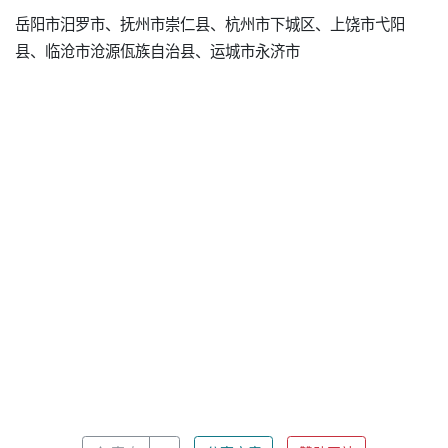
岳阳市汨罗市、抚州市崇仁县、杭州市下城区、上饶市弋阳
县、临沧市沧源佤族自治县、运城市永济市