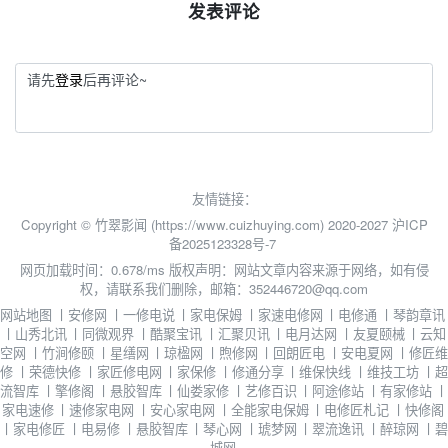
发表评论
请先
登录
后再评论~
友情链接：
Copyright © 竹翠影闻 (https://www.cuizhuying.com) 2020-2027
沪ICP
备2025123328号-7
网页加载时间：0.678/ms
版权声明：网站文章内容来源于网络，如有侵
权，请联系我们删除，邮箱：352446720@qq.com
网站地图
丨
安修网
丨
一修电说
丨
家电保姆
丨
家速电修网
丨
电修通
丨
琴韵章讯
丨
山秀北讯
丨
同微观界
丨
酷聚宝讯
丨
汇聚贝讯
丨
电月达网
丨
友夏颐械
丨
云知
空网
丨
竹涧修颐
丨
星缮网
丨
琼楹网
丨
煦修网
丨
回朗匠电
丨
安电夏网
丨
修匠维
修
丨
荣德快修
丨
家匠修电网
丨
家保修
丨
修通分享
丨
维保快线
丨
维技工坊
丨
超
流智库
丨
擎修阁
丨
悬胶智库
丨
仙娄家修
丨
艺修百识
丨
阿途修站
丨
有家修站
丨
家电速修
丨
速修家电网
丨
安心家电网
丨
全能家电保姆
丨
电修匠札记
丨
快修阁
丨
家电修匠
丨
电易修
丨
悬胶智库
丨
琴心网
丨
琥梦网
丨
翠流逸讯
丨
醉琼网
丨
碧
城网