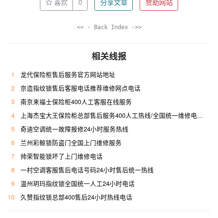
喜欢
0
分享文章
赞助网站
<< · Back Index ·>>
相关线报
1
龙代保险柜售后服务官方网站地址
2
京造指纹锁售后客服电话推荐维修网点电话
3
南京来福士保险柜400人工客服在线服务
4
上海杰宝大王保险柜总部售后服务400人工热线/全国统一维修电话是多少
5
奇迪空调统一故障报修24小时服务热线
6
兰州彩鲸锁防盗门全国上门维修服务
7
帅荣智能锁坏了上门维修电话
8
一村空调客服售后电话号码24小时售后统一热线
9
温州玥玛指纹锁全国统一人工24小时电话
10
久赞指纹锁总部400售后24小时热线电话