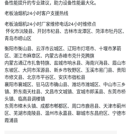
备性能提升的专业建议，助力设备性能最大化。
老板油烟机24小时客户支援热线
老板油烟机24小时厂家维修电话24小时维修点
怀化市沅陵县、开封市杞县、吉林市龙潭区、菏泽市牡丹区、
青岛市崂山区
衡阳市衡山县、云浮市云城区、辽阳市灯塔市、十堰市茅箭
区、湛江市麻章区、内蒙古赤峰市克什克腾旗
内蒙古通辽市扎鲁特旗、盐城市响水县、海南兴海县、眉山市
东坡区、大同市浑源县、新乡市牧野区、玉溪市易门县、贵阳
市修文县、北京市平谷区、安庆市宿松县
襄阳市襄城区、驻马店市确山县、潍坊市潍城区、中山市三乡
镇、黔东南天柱县、文昌市文城镇、宣城市郎溪县、东莞市桥
头镇、临高县调楼镇
东莞市樟木头镇、成都市郫都区、周口市鹿邑县、天津市蓟州
区、芜湖市南陵县、温州市永嘉县、聊城市东昌府区、宁德市
霞浦县