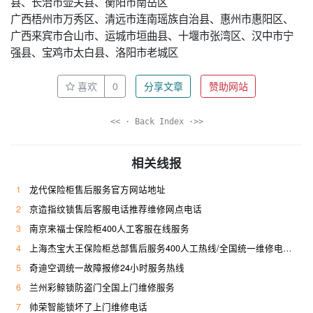
县、长治市壶关县、衡阳市南岳区
广西梧州市万秀区、清远市连南瑶族自治县、惠州市惠阳区、
广西来宾市合山市、运城市垣曲县、十堰市张湾区、汉中市宁
强县、宝鸡市太白县、洛阳市老城区
喜欢
0
分享文章
赞助网站
<< · Back Index ·>>
相关线报
1
龙代保险柜售后服务官方网站地址
2
京造指纹锁售后客服电话推荐维修网点电话
3
南京来福士保险柜400人工客服在线服务
4
上海杰宝大王保险柜总部售后服务400人工热线/全国统一维修电话是多少
5
奇迪空调统一故障报修24小时服务热线
6
兰州彩鲸锁防盗门全国上门维修服务
7
帅荣智能锁坏了上门维修电话