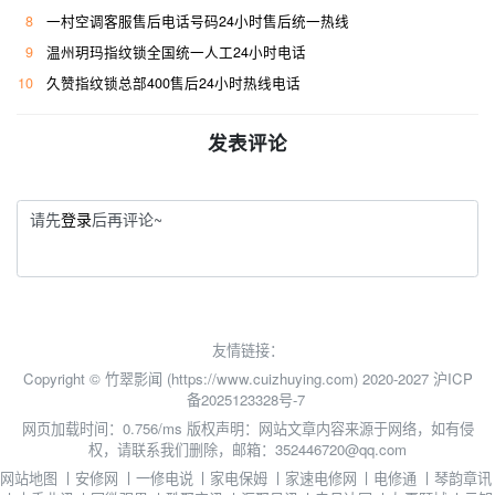
8
一村空调客服售后电话号码24小时售后统一热线
9
温州玥玛指纹锁全国统一人工24小时电话
10
久赞指纹锁总部400售后24小时热线电话
发表评论
请先
登录
后再评论~
友情链接：
Copyright © 竹翠影闻 (https://www.cuizhuying.com) 2020-2027
沪ICP
备2025123328号-7
网页加载时间：0.756/ms
版权声明：网站文章内容来源于网络，如有侵
权，请联系我们删除，邮箱：352446720@qq.com
网站地图
丨
安修网
丨
一修电说
丨
家电保姆
丨
家速电修网
丨
电修通
丨
琴韵章讯