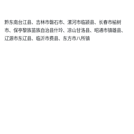
黔东南台江县、吉林市磐石市、漯河市临颍县、长春市榆树
市、保亭黎族苗族自治县什玲、凉山甘洛县、昭通市镇雄县、
辽源市东辽县、临沂市费县、东方市八所镇