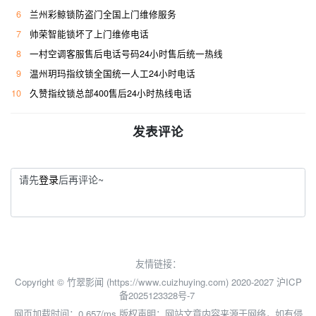
6
兰州彩鲸锁防盗门全国上门维修服务
7
帅荣智能锁坏了上门维修电话
8
一村空调客服售后电话号码24小时售后统一热线
9
温州玥玛指纹锁全国统一人工24小时电话
10
久赞指纹锁总部400售后24小时热线电话
发表评论
请先
登录
后再评论~
友情链接：
Copyright © 竹翠影闻 (https://www.cuizhuying.com) 2020-2027
沪ICP
备2025123328号-7
网页加载时间：0.657/ms
版权声明：网站文章内容来源于网络，如有侵