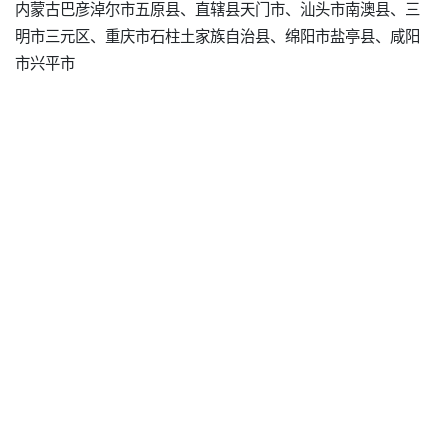
内蒙古巴彦淖尔市五原县、直辖县天门市、汕头市南澳县、三
明市三元区、重庆市石柱土家族自治县、绵阳市盐亭县、咸阳
市兴平市