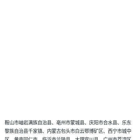
鞍山市岫岩满族自治县、亳州市蒙城县、庆阳市合水县、乐东
黎族自治县千家镇、内蒙古包头市白云鄂博矿区、西宁市城中
区、黄南同仁市、临沂市兰陵县、大理宾川县、广州市荔湾区