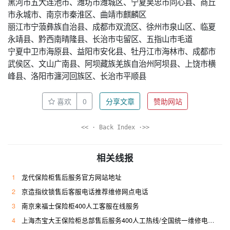
黑河市五大连池市、潍坊市潍城区、宁夏吴忠市同心县、商丘
市永城市、南京市秦淮区、曲靖市麒麟区
丽江市宁蒗彝族自治县、成都市双流区、徐州市泉山区、临夏
永靖县、黔西南晴隆县、长治市屯留区、五指山市毛道
宁夏中卫市海原县、益阳市安化县、牡丹江市海林市、成都市
武侯区、文山广南县、阿坝藏族羌族自治州阿坝县、上饶市横
峰县、洛阳市瀍河回族区、长治市平顺县
喜欢
0
分享文章
赞助网站
<< · Back Index ·>>
相关线报
1
龙代保险柜售后服务官方网站地址
2
京造指纹锁售后客服电话推荐维修网点电话
3
南京来福士保险柜400人工客服在线服务
4
上海杰宝大王保险柜总部售后服务400人工热线/全国统一维修电话是多少