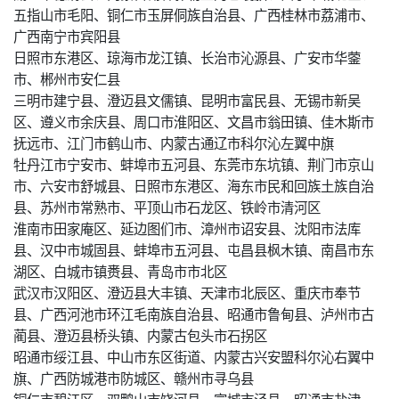
五指山市毛阳、铜仁市玉屏侗族自治县、广西桂林市荔浦市、
广西南宁市宾阳县
日照市东港区、琼海市龙江镇、长治市沁源县、广安市华蓥
市、郴州市安仁县
三明市建宁县、澄迈县文儒镇、昆明市富民县、无锡市新吴
区、遵义市余庆县、周口市淮阳区、文昌市翁田镇、佳木斯市
抚远市、江门市鹤山市、内蒙古通辽市科尔沁左翼中旗
牡丹江市宁安市、蚌埠市五河县、东莞市东坑镇、荆门市京山
市、六安市舒城县、日照市东港区、海东市民和回族土族自治
县、苏州市常熟市、平顶山市石龙区、铁岭市清河区
淮南市田家庵区、延边图们市、漳州市诏安县、沈阳市法库
县、汉中市城固县、蚌埠市五河县、屯昌县枫木镇、南昌市东
湖区、白城市镇赉县、青岛市市北区
武汉市汉阳区、澄迈县大丰镇、天津市北辰区、重庆市奉节
县、广西河池市环江毛南族自治县、昭通市鲁甸县、泸州市古
蔺县、澄迈县桥头镇、内蒙古包头市石拐区
昭通市绥江县、中山市东区街道、内蒙古兴安盟科尔沁右翼中
旗、广西防城港市防城区、赣州市寻乌县
铜仁市碧江区、双鸭山市饶河县、宣城市泾县、昭通市盐津