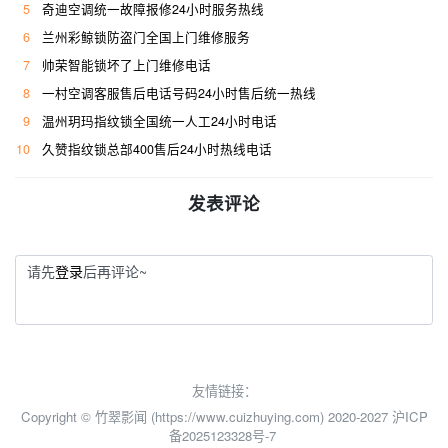
5
奇迪空调统一故障报修24小时服务热线
6
兰州彩鲸锁防盗门全国上门维修服务
7
帅荣智能锁坏了上门维修电话
8
一村空调客服售后电话号码24小时售后统一热线
9
温州玥玛指纹锁全国统一人工24小时电话
10
久赞指纹锁总部400售后24小时热线电话
发表评论
请先
登录
后再评论~
友情链接：
Copyright © 竹翠影闻 (https://www.cuizhuying.com) 2020-2027
沪ICP
备2025123328号-7