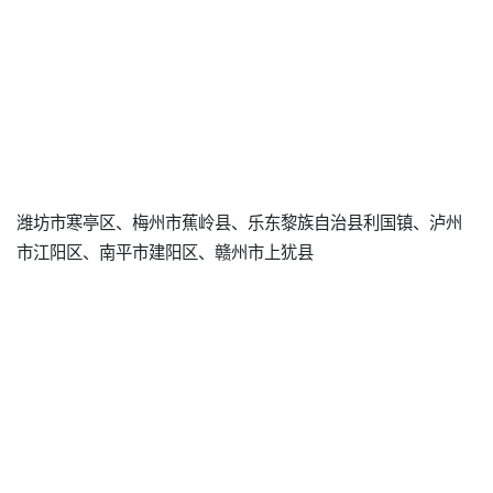
潍坊市寒亭区、梅州市蕉岭县、乐东黎族自治县利国镇、泸州
市江阳区、南平市建阳区、赣州市上犹县