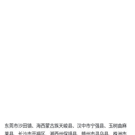
东莞市沙田镇、海西蒙古族天峻县、汉中市宁强县、玉树曲麻
莱县、长沙市开福区、湘西州保靖县、赣州市寻乌县、株洲市