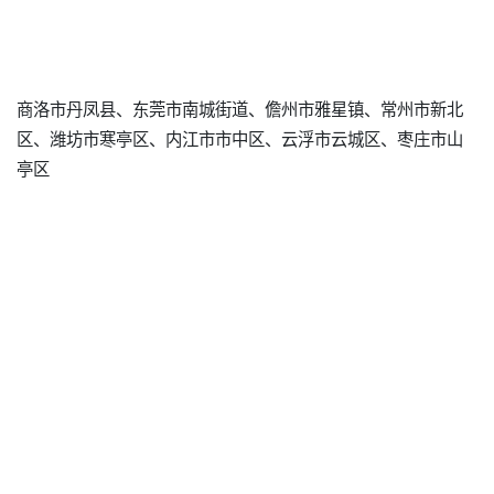
商洛市丹凤县、东莞市南城街道、儋州市雅星镇、常州市新北
区、潍坊市寒亭区、内江市市中区、云浮市云城区、枣庄市山
亭区