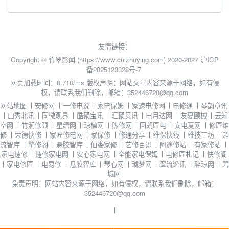
友情链接：
Copyright © 竹翠影闻 (https://www.cuizhuying.com) 2020-2027
沪ICP
备2025123328号-7
网页加载时间：0.710/ms
版权声明：网站文章内容来源于网络，如有侵
权，请联系我们删除，邮箱：352446720@qq.com
网站地图
丨
安修网
丨
一修电说
丨
家电保姆
丨
家速电修网
丨
电修通
丨
琴韵章讯
丨
山秀北讯
丨
同微观界
丨
酷聚宝讯
丨
汇聚贝讯
丨
电月达网
丨
友夏颐械
丨
云知
空网
丨
竹涧修颐
丨
星缮网
丨
琼楹网
丨
煦修网
丨
回朗匠电
丨
安电夏网
丨
修匠维
修
丨
荣德快修
丨
家匠修电网
丨
家保修
丨
修通分享
丨
维保快线
丨
维技工坊
丨
超
流智库
丨
擎修阁
丨
悬胶智库
丨
仙娄家修
丨
艺修百识
丨
阿途修站
丨
有家修站
丨
家电速修
丨
速修家电网
丨
安心家电网
丨
全能家电保姆
丨
电修匠札记
丨
快修阁
丨
家电修匠
丨
电易修
丨
悬胶智库
丨
琴心网
丨
琥梦网
丨
翠流逸讯
丨
醉琼网
丨
碧
城网
免责声明：网站内容来源于网络，如有侵权，请联系我们删除，邮箱：
352446720@qq.com
丨