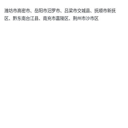
潍坊市高密市、岳阳市汨罗市、吕梁市交城县、抚顺市新抚
区、黔东南台江县、南充市嘉陵区、荆州市沙市区