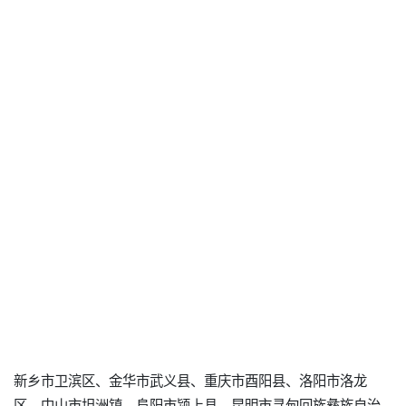
新乡市卫滨区、金华市武义县、重庆市酉阳县、洛阳市洛龙
区、中山市坦洲镇、阜阳市颍上县、昆明市寻甸回族彝族自治