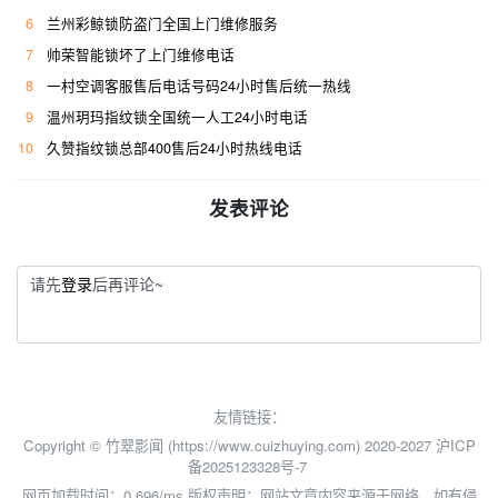
6
兰州彩鲸锁防盗门全国上门维修服务
7
帅荣智能锁坏了上门维修电话
8
一村空调客服售后电话号码24小时售后统一热线
9
温州玥玛指纹锁全国统一人工24小时电话
10
久赞指纹锁总部400售后24小时热线电话
发表评论
请先
登录
后再评论~
友情链接：
Copyright © 竹翠影闻 (https://www.cuizhuying.com) 2020-2027
沪ICP
备2025123328号-7
网页加载时间：0.696/ms
版权声明：网站文章内容来源于网络，如有侵