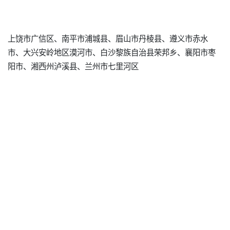
上饶市广信区、南平市浦城县、眉山市丹棱县、遵义市赤水
市、大兴安岭地区漠河市、白沙黎族自治县荣邦乡、襄阳市枣
阳市、湘西州泸溪县、兰州市七里河区