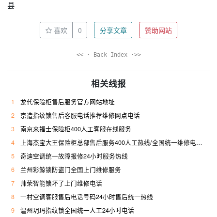
县
喜欢
0
分享文章
赞助网站
<< · Back Index ·>>
相关线报
1
龙代保险柜售后服务官方网站地址
2
京造指纹锁售后客服电话推荐维修网点电话
3
南京来福士保险柜400人工客服在线服务
4
上海杰宝大王保险柜总部售后服务400人工热线/全国统一维修电话是多少
5
奇迪空调统一故障报修24小时服务热线
6
兰州彩鲸锁防盗门全国上门维修服务
7
帅荣智能锁坏了上门维修电话
8
一村空调客服售后电话号码24小时售后统一热线
9
温州玥玛指纹锁全国统一人工24小时电话