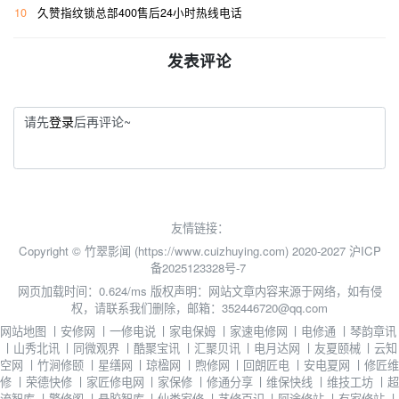
10
久赞指纹锁总部400售后24小时热线电话
发表评论
请先
登录
后再评论~
友情链接：
Copyright © 竹翠影闻 (https://www.cuizhuying.com) 2020-2027
沪ICP
备2025123328号-7
网页加载时间：0.624/ms
版权声明：网站文章内容来源于网络，如有侵
权，请联系我们删除，邮箱：352446720@qq.com
网站地图
丨
安修网
丨
一修电说
丨
家电保姆
丨
家速电修网
丨
电修通
丨
琴韵章讯
丨
山秀北讯
丨
同微观界
丨
酷聚宝讯
丨
汇聚贝讯
丨
电月达网
丨
友夏颐械
丨
云知
空网
丨
竹涧修颐
丨
星缮网
丨
琼楹网
丨
煦修网
丨
回朗匠电
丨
安电夏网
丨
修匠维
修
丨
荣德快修
丨
家匠修电网
丨
家保修
丨
修通分享
丨
维保快线
丨
维技工坊
丨
超
流智库
丨
擎修阁
丨
悬胶智库
丨
仙娄家修
丨
艺修百识
丨
阿途修站
丨
有家修站
丨