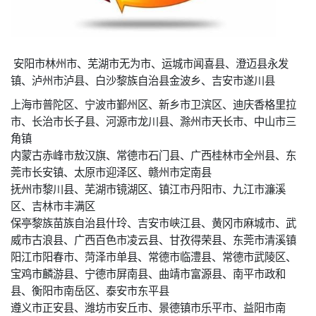
安阳市林州市、芜湖市无为市、运城市闻喜县、澄迈县永发
镇、泸州市泸县、白沙黎族自治县金波乡、吉安市遂川县
上海市普陀区、宁波市鄞州区、新乡市卫滨区、迪庆香格里拉
市、长治市长子县、河源市龙川县、滁州市天长市、中山市三
角镇
内蒙古赤峰市敖汉旗、常德市石门县、广西桂林市全州县、东
莞市长安镇、太原市迎泽区、赣州市定南县
抚州市黎川县、芜湖市镜湖区、镇江市丹阳市、九江市濂溪
区、吉林市丰满区
保亭黎族苗族自治县什玲、吉安市峡江县、黄冈市麻城市、武
威市古浪县、广西百色市凌云县、甘孜得荣县、东莞市清溪镇
阳江市阳春市、菏泽市单县、常德市临澧县、常德市武陵区、
宝鸡市麟游县、宁德市屏南县、曲靖市富源县、南平市政和
县、衡阳市南岳区、泰安市东平县
遵义市正安县、潍坊市安丘市、景德镇市乐平市、益阳市南