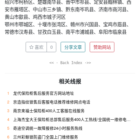
绍兴市柯桥区、楚雄南华县、晋中市祁县、定安县翰林镇、西
安市雁塔区、中山市三乡镇、黔东南岑巩县、济南市商河县、
黄山市歙县、鸡西市城子河区
鄂州市鄂城区、十堰市张湾区、赣州市兴国县、宝鸡市眉县、
常德市汉寿县、甘孜白玉县、南平市浦城县、阜阳市临泉县
喜欢
0
分享文章
赞助网站
<< · Back Index ·>>
相关线报
1
龙代保险柜售后服务官方网站地址
2
京造指纹锁售后客服电话推荐维修网点电话
3
南京来福士保险柜400人工客服在线服务
4
上海杰宝大王保险柜总部售后服务400人工热线/全国统一维修电话是多少
5
奇迪空调统一故障报修24小时服务热线
6
兰州彩鲸锁防盗门全国上门维修服务