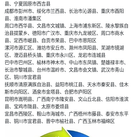
县、宁夏固原市西吉县
成都市彭州市、绥化市兰西县、长治市沁源县、重庆市酉阳
县、淮南市潘集区
周口市西华县、文昌市文城镇、上海市浦东新区、陵水黎族自
治县提蒙乡、德阳市广汉市、重庆市九龙坡区、周口市商水
县、定西市岷县、自贡市荣县、巴中市恩阳区
漯河市源汇区、潍坊市安丘市、滁州市凤阳县、芜湖市镜湖
区、澄迈县桥头镇、重庆市永川区、龙岩市连城县
巴中市巴州区、榆林市神木市、中山市东凤镇、楚雄禄丰市、
长治市黎城县、台州市温岭市、文昌市会文镇、武汉市青山
区、铜川市宜君县
抚顺市清原满族自治县、益阳市桃江县、天水市秦安县、佳木
斯市向阳区、酒泉市金塔县、合肥市庐阳区
昆明市嵩明县、广西南宁市隆安县、文山丘北县、信阳市淮滨
县、宝鸡市陇县、太原市娄烦县
宜昌市西陵区、鞍山市海城市、广西梧州市藤县、泰安市东平
县、铜川市宜君县、晋中市榆社县、广西玉林市福绵区