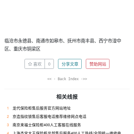
临沧市永德县、南通市如皋市、抚州市南丰县、西宁市湟中
区、重庆市铜梁区
喜欢
0
分享文章
赞助网站
<< · Back Index ·>>
相关线报
1
龙代保险柜售后服务官方网站地址
2
京造指纹锁售后客服电话推荐维修网点电话
3
南京来福士保险柜400人工客服在线服务
4
上海杰宝大王保险柜总部售后服务400人工热线/全国统一维修电话是多少