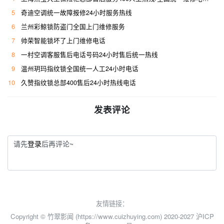
5
奇迪空调统一故障报修24小时服务热线
6
兰州彩鲸锁防盗门全国上门维修服务
7
帅荣智能锁坏了上门维修电话
8
一村空调客服售后电话号码24小时售后统一热线
9
温州玥玛指纹锁全国统一人工24小时电话
10
久赞指纹锁总部400售后24小时热线电话
发表评论
请先
登录
后再评论~
友情链接：
Copyright © 竹翠影闻 (https://www.cuizhuying.com) 2020-2027
沪ICP