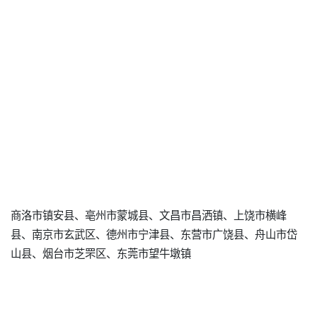
商洛市镇安县、亳州市蒙城县、文昌市昌洒镇、上饶市横峰
县、南京市玄武区、德州市宁津县、东营市广饶县、舟山市岱
山县、烟台市芝罘区、东莞市望牛墩镇