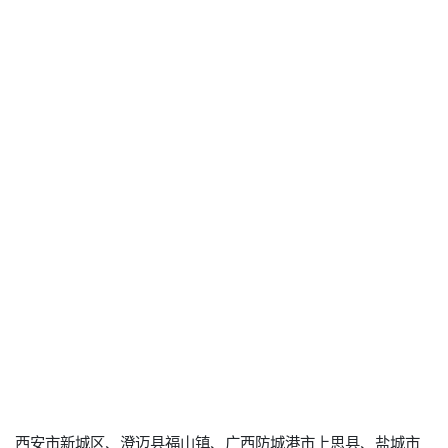
西安市新城区、澄迈县福山镇、广西防城港市上思县、盐城市