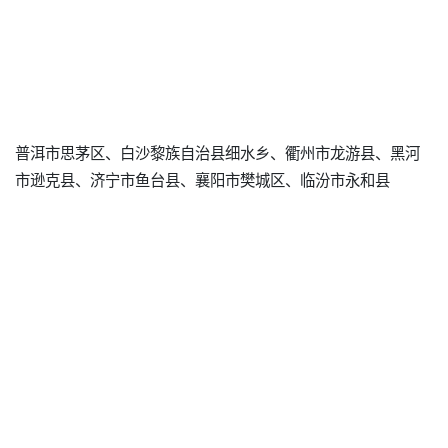
普洱市思茅区、白沙黎族自治县细水乡、衢州市龙游县、黑河
市逊克县、济宁市鱼台县、襄阳市樊城区、临汾市永和县