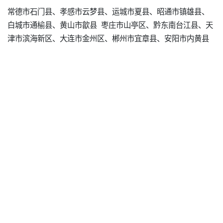
常德市石门县、孝感市云梦县、运城市夏县、昭通市镇雄县、
白城市通榆县、黄山市歙县 枣庄市山亭区、黔东南台江县、天
津市滨海新区、大连市金州区、郴州市宜章县、安阳市内黄县