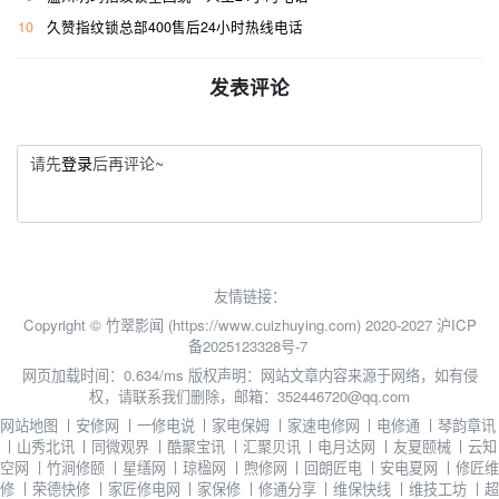
10
久赞指纹锁总部400售后24小时热线电话
发表评论
请先
登录
后再评论~
友情链接：
Copyright © 竹翠影闻 (https://www.cuizhuying.com) 2020-2027
沪ICP
备2025123328号-7
网页加载时间：0.634/ms
版权声明：网站文章内容来源于网络，如有侵
权，请联系我们删除，邮箱：352446720@qq.com
网站地图
丨
安修网
丨
一修电说
丨
家电保姆
丨
家速电修网
丨
电修通
丨
琴韵章讯
丨
山秀北讯
丨
同微观界
丨
酷聚宝讯
丨
汇聚贝讯
丨
电月达网
丨
友夏颐械
丨
云知
空网
丨
竹涧修颐
丨
星缮网
丨
琼楹网
丨
煦修网
丨
回朗匠电
丨
安电夏网
丨
修匠维
修
丨
荣德快修
丨
家匠修电网
丨
家保修
丨
修通分享
丨
维保快线
丨
维技工坊
丨
超