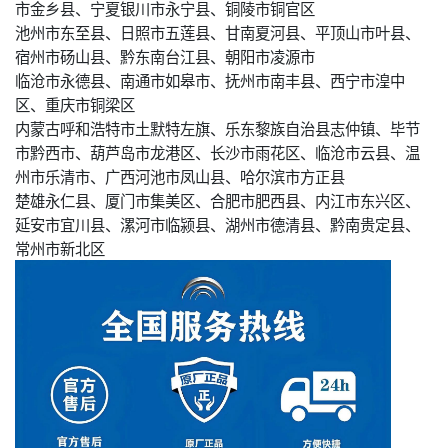
市金乡县、宁夏银川市永宁县、铜陵市铜官区
池州市东至县、日照市五莲县、甘南夏河县、平顶山市叶县、
宿州市砀山县、黔东南台江县、朝阳市凌源市
临沧市永德县、南通市如皋市、抚州市南丰县、西宁市湟中
区、重庆市铜梁区
内蒙古呼和浩特市土默特左旗、乐东黎族自治县志仲镇、毕节
市黔西市、葫芦岛市龙港区、长沙市雨花区、临沧市云县、温
州市乐清市、广西河池市凤山县、哈尔滨市方正县
楚雄永仁县、厦门市集美区、合肥市肥西县、内江市东兴区、
延安市宜川县、漯河市临颍县、湖州市德清县、黔南贵定县、
常州市新北区