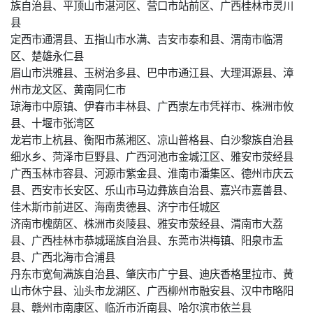
族自治县、平顶山市湛河区、营口市站前区、广西桂林市灵川
县
定西市通渭县、五指山市水满、吉安市泰和县、渭南市临渭
区、楚雄永仁县
眉山市洪雅县、玉树治多县、巴中市通江县、大理洱源县、漳
州市龙文区、黄南同仁市
琼海市中原镇、伊春市丰林县、广西崇左市凭祥市、株洲市攸
县、十堰市张湾区
龙岩市上杭县、衡阳市蒸湘区、凉山普格县、白沙黎族自治县
细水乡、菏泽市巨野县、广西河池市金城江区、雅安市荥经县
广西玉林市容县、河源市紫金县、淮南市潘集区、德州市庆云
县、西安市长安区、乐山市马边彝族自治县、嘉兴市嘉善县、
佳木斯市前进区、海南贵德县、济宁市任城区
济南市槐荫区、株洲市炎陵县、雅安市荥经县、渭南市大荔
县、广西桂林市恭城瑶族自治县、东莞市洪梅镇、阳泉市盂
县、广西北海市合浦县
丹东市宽甸满族自治县、肇庆市广宁县、迪庆香格里拉市、黄
山市休宁县、汕头市龙湖区、广西柳州市融安县、汉中市略阳
县、赣州市南康区、临沂市沂南县、哈尔滨市依兰县