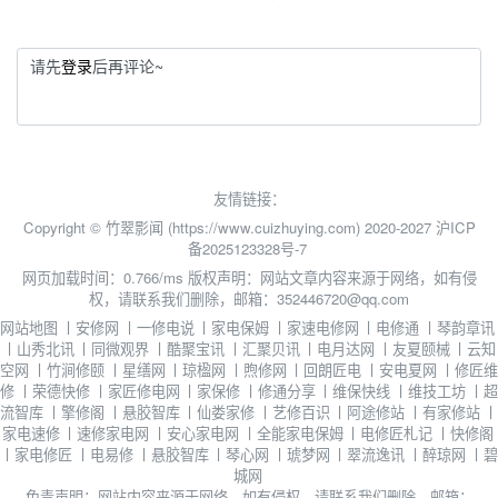
请先
登录
后再评论~
友情链接：
Copyright © 竹翠影闻 (https://www.cuizhuying.com) 2020-2027
沪ICP
备2025123328号-7
网页加载时间：0.766/ms
版权声明：网站文章内容来源于网络，如有侵
权，请联系我们删除，邮箱：352446720@qq.com
网站地图
丨
安修网
丨
一修电说
丨
家电保姆
丨
家速电修网
丨
电修通
丨
琴韵章讯
丨
山秀北讯
丨
同微观界
丨
酷聚宝讯
丨
汇聚贝讯
丨
电月达网
丨
友夏颐械
丨
云知
空网
丨
竹涧修颐
丨
星缮网
丨
琼楹网
丨
煦修网
丨
回朗匠电
丨
安电夏网
丨
修匠维
修
丨
荣德快修
丨
家匠修电网
丨
家保修
丨
修通分享
丨
维保快线
丨
维技工坊
丨
超
流智库
丨
擎修阁
丨
悬胶智库
丨
仙娄家修
丨
艺修百识
丨
阿途修站
丨
有家修站
丨
家电速修
丨
速修家电网
丨
安心家电网
丨
全能家电保姆
丨
电修匠札记
丨
快修阁
丨
家电修匠
丨
电易修
丨
悬胶智库
丨
琴心网
丨
琥梦网
丨
翠流逸讯
丨
醉琼网
丨
碧
城网
免责声明：网站内容来源于网络，如有侵权，请联系我们删除，邮箱：