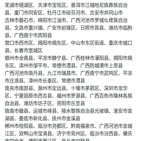
芜湖市镜湖区、天津市宝坻区、普洱市江城哈尼族彝族自治
县、厦门市同安区、牡丹江市绥芬河市、吉安市井冈山市
吉林市磐石市、绵阳市江油市、广西河池市罗城仫佬族自治
县、文昌市重兴镇、广安市前锋区、日照市莒县、潍坊市临朐
县、广西南宁市宾阳县
营口市西市区、揭阳市揭东区、中山市东区街道、重庆市城口
县、长春市宽城区
赣州市全南县、平凉市静宁县、广西桂林市灌阳县、揭阳市揭
东区、滨州市邹平市、常德市澧县、广西防城港市上思县
广西河池市南丹县、九江市瑞昌市、广西南宁市武鸣区、平凉
市庄浪县、漳州市长泰区、常德市澧县
南充市南部县、滁州市定远县、十堰市茅箭区、深圳市龙华
区、宁夏固原市西吉县、福州市罗源县、广西百色市隆林各族
自治县、潍坊市坊子区、资阳市乐至县
陇南市徽县、运城市绛县、陵水黎族自治县光坡镇、淮安市金
湖县、娄底市新化县、抚州市金溪县
郴州市桂阳县、临汾市尧都区、黔南福泉市、广西河池市金城
江区、双鸭山市宝清县、济宁市兖州区、临汾市汾西县、肇庆
市四会市、德阳市罗江区、商丘市宁陵县