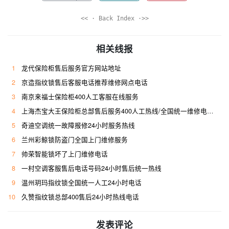
<< · Back Index ·>>
相关线报
1
龙代保险柜售后服务官方网站地址
2
京造指纹锁售后客服电话推荐维修网点电话
3
南京来福士保险柜400人工客服在线服务
4
上海杰宝大王保险柜总部售后服务400人工热线/全国统一维修电话是多少
5
奇迪空调统一故障报修24小时服务热线
6
兰州彩鲸锁防盗门全国上门维修服务
7
帅荣智能锁坏了上门维修电话
8
一村空调客服售后电话号码24小时售后统一热线
9
温州玥玛指纹锁全国统一人工24小时电话
10
久赞指纹锁总部400售后24小时热线电话
发表评论