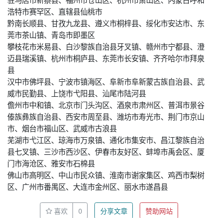
浩特市赛罕区、直辖县仙桃市
黔南长顺县、甘孜九龙县、遵义市桐梓县、绥化市安达市、东
莞市茶山镇、青岛市即墨区
攀枝花市米易县、白沙黎族自治县牙叉镇、赣州市宁都县、澄
迈县瑞溪镇、杭州市桐庐县、东莞市长安镇、齐齐哈尔市拜泉
县
汉中市佛坪县、宁波市镇海区、阜新市阜新蒙古族自治县、武
威市民勤县、上饶市弋阳县、汕尾市陆河县
儋州市中和镇、北京市门头沟区、酒泉市肃州区、普洱市景谷
傣族彝族自治县、西安市周至县、潍坊市寿光市、荆门市京山
市、烟台市福山区、武威市古浪县
芜湖市弋江区、琼海市万泉镇、通化市集安市、昌江黎族自治
县七叉镇、三沙市西沙区、伊春市友好区、蚌埠市禹会区、厦
门市海沧区、雅安市石棉县
佛山市高明区、中山市民众镇、淮南市谢家集区、鸡西市梨树
区、广州市番禺区、大连市金州区、丽水市遂昌县
喜欢
0
分享文章
赞助网站