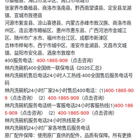
张家界市桑植县、商洛市洛南县、黔西南望谟县、定安县龙湖
镇、宣城市旌德县
河源市紫金县、凉山喜德县、内蒙古赤峰市敖汉旗、商洛市商
州区、连云港市赣榆区、惠州市惠东县、广西河池市金城江
区、随州市广水市、福州市台江区、成都市新津区
吉林市桦甸市、西宁市城中区、淮安市金湖县、文昌市文城
镇、益阳市安化县、酒泉市敦煌市
400服务电话：
400-1865-909
（点击咨询）
林内洗碗机400全国统一联保电话《2025汇总》
林内洗碗机售后电话24小时人工热线-400全国售后服务电话号
码
林内洗碗机24小时厂家24小时售后400电话：(1)
400-1865-90
9
（点击咨询）（2）
400-1865-909
（点击咨询）
林内洗碗机服务电话统一客服电话24小时客服热线(1)
400-186
5-909
（点击咨询）（2）
400-1865-909
（点击咨询）
林内洗碗机服务电话24小时热线是多少
林内洗碗机24小时厂家各地售后服务电话
原厂配件保障：使用原厂直供的配件，品质有保障。所有更换