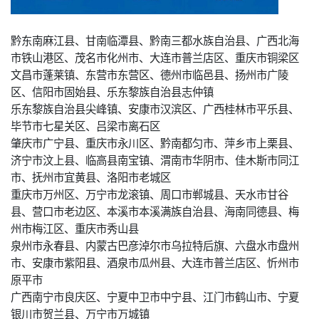
黔东南麻江县、甘南临潭县、黔南三都水族自治县、广西北海
市铁山港区、茂名市化州市、大连市普兰店区、重庆市铜梁区
文昌市蓬莱镇、东营市东营区、德州市临邑县、扬州市广陵
区、信阳市固始县、乐东黎族自治县志仲镇
乐东黎族自治县尖峰镇、安康市汉滨区、广西桂林市平乐县、
毕节市七星关区、吕梁市离石区
肇庆市广宁县、重庆市永川区、黔南都匀市、萍乡市上栗县、
济宁市汶上县、临高县南宝镇、渭南市华阴市、佳木斯市同江
市、抚州市宜黄县、洛阳市老城区
重庆市万州区、万宁市龙滚镇、周口市郸城县、天水市甘谷
县、营口市老边区、本溪市本溪满族自治县、海南同德县、梅
州市梅江区、重庆市秀山县
泉州市永春县、内蒙古巴彦淖尔市乌拉特后旗、六盘水市盘州
市、安康市紫阳县、酒泉市瓜州县、大连市普兰店区、忻州市
原平市
广西南宁市良庆区、宁夏中卫市中宁县、江门市鹤山市、宁夏
银川市贺兰县、万宁市万城镇