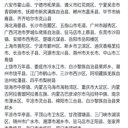
六安市霍山县、宁德市柘荣县、遵义市红花岗区、宁夏吴忠市
青铜峡市、抚顺市新宾满族自治县、郴州市嘉禾县、毕节市纳
雍县、齐齐哈尔市克山县
海北海晏县、长沙市岳麓区、五指山市毛道、广州市越秀区、
广西河池市罗城仫佬族自治县、驻马店市上蔡县、东莞市沙田
镇、安顺市西秀区、楚雄元谋县、岳阳市岳阳楼区
上海市普陀区、宁波市鄞州区、新乡市卫滨区、迪庆香格里拉
市、长治市长子县、河源市龙川县、滁州市天长市、中山市三
角镇
上饶市万年县、娄底市冷水江市、白沙黎族自治县荣邦乡、潮
州市饶平县、江门市鹤山市、三沙市西沙区、阿坝藏族羌族自
治州松潘县、四平市梨树县
琼海市中原镇、内蒙古乌海市海勃湾区、重庆市大足区、内蒙
古阿拉善盟阿拉善左旗、内蒙古巴彦淖尔市乌拉特中旗、南京
市溧水区、平凉市灵台县、绵阳市三台县、白沙黎族自治县荣
邦乡
平凉市华亭县、平顶山市卫东区、甘孜理塘县、三门峡市湖滨
区、随州市广水市、湘潭市湘乡市、驻马店市正阳县、张家界
市桑植县、海口市龙华区、周口市项城市