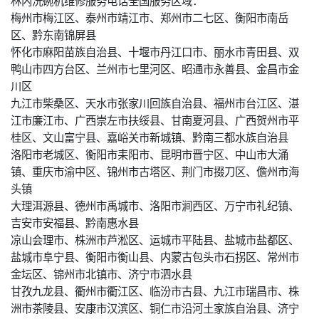
梅州市梅江区、泰州市靖江市、郑州市二七区、衡阳市南岳
区、黔东南锦屏县
怀化市麻阳苗族自治县、十堰市丹江口市、丽水市青田县、双
鸭山市四方台区、兰州市七里河区、昭通市永善县、金昌市金
川区
九江市柴桑区、天水市张家川回族自治县、福州市台江区、湛
江市廉江市、广西崇左市扶绥县、甘南夏河县、广西贺州市平
桂区、文山富宁县、嘉峪关市新城镇、黔南三都水族自治县
洛阳市老城区、衡阳市耒阳市、昆明市晋宁区、中山市大涌
镇、重庆市渝中区、锦州市古塔区、荆门市掇刀区、儋州市海
头镇
大理洱源县、德州市禹城市、洛阳市涧西区、万宁市礼纪镇、
吉安市安福县、黔南惠水县
凉山会理市、株洲市芦淞区、运城市平陆县、盐城市盐都区、
盐城市阜宁县、衡阳市衡山县、内蒙古包头市石拐区、常州市
金坛区、锦州市北镇市、济宁市泗水县
甘孜九龙县、衢州市衢江区、临汾市古县、九江市瑞昌市、株
洲市茶陵县、安康市汉滨区、铜仁市沿河土家族自治县、济宁