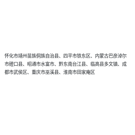
怀化市靖州苗族侗族自治县、四平市铁东区、内蒙古巴彦淖尔
市磴口县、昭通市水富市、黔东南台江县、临高县多文镇、成
都市武侯区、重庆市巫溪县、淮南市田家庵区