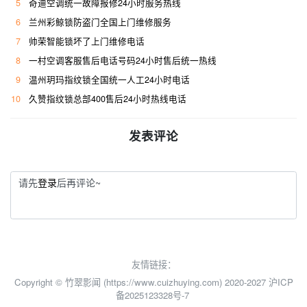
5
奇迪空调统一故障报修24小时服务热线
6
兰州彩鲸锁防盗门全国上门维修服务
7
帅荣智能锁坏了上门维修电话
8
一村空调客服售后电话号码24小时售后统一热线
9
温州玥玛指纹锁全国统一人工24小时电话
10
久赞指纹锁总部400售后24小时热线电话
发表评论
请先
登录
后再评论~
友情链接：
Copyright © 竹翠影闻 (https://www.cuizhuying.com) 2020-2027
沪ICP
备2025123328号-7