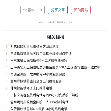
喜欢
0
分享文章
赞助网站
<< · Back Index ·>>
相关线报
1
龙代保险柜售后服务官方网站地址
2
京造指纹锁售后客服电话推荐维修网点电话
3
南京来福士保险柜400人工客服在线服务
4
上海杰宝大王保险柜总部售后服务400人工热线/全国统一维修电话是多少
5
奇迪空调统一故障报修24小时服务热线
6
兰州彩鲸锁防盗门全国上门维修服务
7
帅荣智能锁坏了上门维修电话
8
一村空调客服售后电话号码24小时售后统一热线
9
温州玥玛指纹锁全国统一人工24小时电话
10
久赞指纹锁总部400售后24小时热线电话