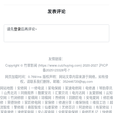
发表评论
请先
登录
后再评论~
友情链接：
Copyright © 竹翠影闻 (https://www.cuizhuying.com) 2020-2027
沪ICP
备2025123328号-7
网页加载时间：0.769/ms
版权声明：网站文章内容来源于网络，如有侵
权，请联系我们删除，邮箱：352446720@qq.com
网站地图
丨
安修网
丨
一修电说
丨
家电保姆
丨
家速电修网
丨
电修通
丨
琴韵章讯
丨
山秀北讯
丨
同微观界
丨
酷聚宝讯
丨
汇聚贝讯
丨
电月达网
丨
友夏颐械
丨
云知
空网
丨
竹涧修颐
丨
星缮网
丨
琼楹网
丨
煦修网
丨
回朗匠电
丨
安电夏网
丨
修匠维
修
丨
荣德快修
丨
家匠修电网
丨
家保修
丨
修通分享
丨
维保快线
丨
维技工坊
丨
超
流智库
丨
擎修阁
丨
悬胶智库
丨
仙娄家修
丨
艺修百识
丨
阿途修站
丨
有家修站
丨
家电速修
丨
速修家电网
丨
安心家电网
丨
全能家电保姆
丨
电修匠札记
丨
快修阁