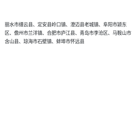
丽水市缙云县、定安县岭口镇、澄迈县老城镇、阜阳市颍东
区、儋州市兰洋镇、合肥市庐江县、青岛市李沧区、马鞍山市
含山县、琼海市石壁镇、蚌埠市怀远县