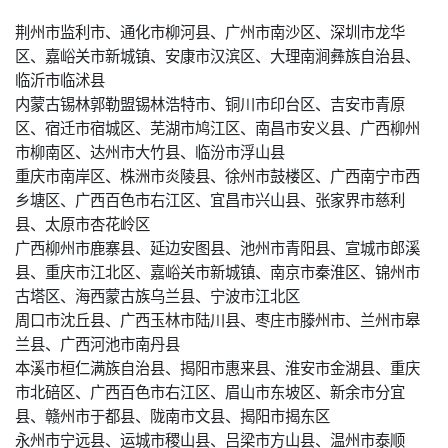
荆州市监利市、通化市柳河县、广州市南沙区、深圳市龙华
区、嘉峪关市新城镇、安康市汉滨区、大理南涧彝族自治县、
临沂市临沭县
内蒙古锡林郭勒盟锡林浩特市、铜川市印台区、吉安市青原
区、宿迁市宿城区、芜湖市鸠江区、南昌市安义县、广西柳州
市柳南区、达州市大竹县、临汾市浮山县
重庆市南岸区、株洲市炎陵县、徐州市鼓楼区、广西南宁市西
乡塘区、广西百色市右江区、宜昌市兴山县、张家界市慈利
县、太原市杏花岭区
广西柳州市鹿寨县、延边安图县、池州市青阳县、宣城市郎溪
县、重庆市江北区、嘉峪关市新城镇、南京市秦淮区、锦州市
古塔区、海西蒙古族乌兰县、宁波市江北区
周口市沈丘县、广西玉林市陆川县、枣庄市滕州市、兰州市皋
兰县、广西河池市南丹县
本溪市桓仁满族自治县、揭阳市惠来县、淮安市金湖县、重庆
市北碚区、广西百色市右江区、眉山市东坡区、新余市分宜
县、赣州市于都县、陇南市文县、揭阳市揭东区
永州市宁远县、运城市稷山县、吕梁市方山县、温州市泰顺