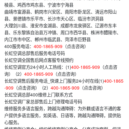
棱县、鸡西市鸡东县、宁波市宁海县
曲靖市富源县、鹤岗市兴安区、南阳市卧龙区、清远市阳山
县、景德镇市乐平市、长沙市天心区、临汾市洪洞县
大理剑川县、淮安市金湖县、成都市龙泉驿区、辽源市东丰
县、乐东黎族自治县万冲镇、周口市西华县、株洲市醴陵市、
内江市市中区、郴州市临武县、菏泽市巨野县
400服务电话：
400-1865-909
（点击咨询）
长虹空调总部售后服务电话号码
长虹空调全国售后网点客服专线预约
长虹空调官方24小时人工热线：(1)
400-1865-909
（点击咨
询）（2）
400-1865-909
（点击咨询）
长虹空调售后服务电话_快速上门服务24小时在线(1)
400-1865
-909
（点击咨询）（2）
400-1865-909
（点击咨询）
长虹空调总部400维修上门联系方式
长虹空调厂家总部售后上门修理电话号码
维修服务多语言服务，跨越沟通障碍：为外籍或语言不通的客
户提供多语言服务，如英语、日语等，跨越沟通障碍，提供贴
心服务。
维修案例分享会：组织维修案例分享会，分享成功案例，促进