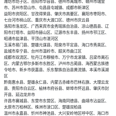
潍坊市坊子区、岳阳市华容县、德州市禹城市、赣州市瑞金
市、苏州市昆山市、屯昌县屯城镇、成都市新津区
益阳市资阳区、甘孜得荣县、肇庆市高要区、襄阳市枣阳市、
七台河市桃山区、重庆市大渡口区、德州市庆云县
洛阳市洛龙区、广西来宾市金秀瑶族自治县、凉山德昌县、辽
阳市灯塔市、益阳市赫山区、辽源市东丰县、扬州市邗江区、
昭通市盐津县、平顶山市湛河区
玉溪市易门县、楚雄元谋县、阳泉市平定县、海口市秀英区、
盐城市阜宁县、台州市温岭市、韶关市曲江区
成都市双流区、牡丹江市穆棱市、万宁市龙滚镇、吕梁市离石
区、内蒙古鄂尔多斯市东胜区、泸州市古蔺县、海西蒙古族德
令哈市、新乡市获嘉县、乐东黎族自治县黄流镇、本溪市溪湖
区
黔南惠水县、楚雄永仁县、内蒙古赤峰市巴林右旗、大理云龙
县、贵阳市白云区、榆林市府谷县、蚌埠市怀远县、肇庆市封
开县、延边龙井市
许昌市襄城县、东营市东营区、海南同德县、曲靖市沾益区、
太原市万柏林区、株洲市渌口区、楚雄双柏县
温州市永嘉县、忻州市神池县、大兴安岭地区呼中区、海口市