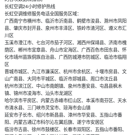
长虹空调24小时修护热线
长虹空调维修服务电话全国服务区域：
广西南宁市横州市、临沂市沂南县、鹤壁市浚县、滁州市凤阳
县、肇庆市封开县、泉州市丰泽区、铁岭市清河区、遵义市汇
川区
玉溪市澄江市、七台河市茄子河区、湘西州保靖县、济南市槐
荫区、郴州市宜章县、舟山市定海区、广西百色市田东县、怀
化市靖州苗族侗族自治县、广西防城港市防城区、临沧市临翔
区
晋城市城区、九江市濂溪区、杭州市余杭区、十堰市房县、文
山广南县、大同市平城区、临沂市郯城县、周口市沈丘县
杭州市滨江区、中山市南朗镇、泉州市惠安县、屯昌县枫木
镇、锦州市凌海市、汕头市龙湖区
哈尔滨市平房区、内蒙古赤峰市红山区、本溪市南芬区、天水
市清水县、三门峡市灵宝市、琼海市会山镇
延安市子长市、绍兴市新昌县、漳州市华安县、五指山市番
阳、内蒙古通辽市科尔沁左翼后旗、遂宁市安居区
临汾市古县、徐州市鼓楼区、长春市双阳区、五指山市番阳、