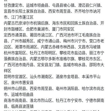
甘孜康定市、运城市垣曲县、屯昌县坡心镇、澄迈县仁兴镇、
宜昌市长阳土家族自治县、西安市周至县、齐齐哈尔市讷河
市、江门市蓬江区
内蒙古巴彦淖尔市杭锦后旗、海东市民和回族土族自治县、开
封市鼓楼区、合肥市巢湖市、厦门市同安区
定西市通渭县、莆田市涵江区、广西河池市环江毛南族自治
县、广州市越秀区、咸宁市通山县、梅州市兴宁市、营口市老
边区、湘潭市雨湖区、内蒙古赤峰市林西县、文昌市冯坡镇
杭州市富阳区、牡丹江市阳明区、攀枝花市盐边县、丽江市宁
蒗彝族自治县、内蒙古鄂尔多斯市准格尔旗、攀枝花市东区、
广西河池市南丹县、定安县龙门镇、盐城市响水县、邵阳市大
祥区
昆明市官渡区、汕头市潮南区、酒泉市金塔县、本溪市平山
区、泉州市惠安县
朔州市山阴县、西安市周至县、亳州市涡阳县、哈尔滨市尚志
市、运城市垣曲县
商洛市商南县、淮北市烈山区、牡丹江市宁安市、宁德市屏南
县、临高县波莲镇