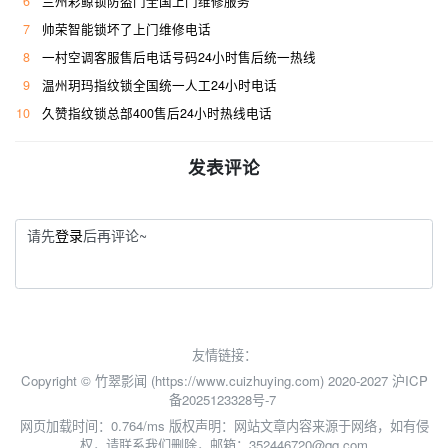
6
兰州彩鲸锁防盗门全国上门维修服务
7
帅荣智能锁坏了上门维修电话
8
一村空调客服售后电话号码24小时售后统一热线
9
温州玥玛指纹锁全国统一人工24小时电话
10
久赞指纹锁总部400售后24小时热线电话
发表评论
请先
登录
后再评论~
友情链接：
Copyright © 竹翠影闻 (https://www.cuizhuying.com) 2020-2027
沪ICP
备2025123328号-7
网页加载时间：0.764/ms
版权声明：网站文章内容来源于网络，如有侵
权，请联系我们删除，邮箱：352446720@qq.com