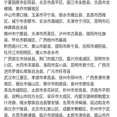
宁夏固原市彭阳县、北京市昌平区、丽江市永胜县、文昌市龙
楼镇、焦作市解放区
中山市港口镇、玉溪市华宁县、丽水市缙云县、宜昌市西陵
区、咸宁市赤壁市、长治市潞城区、天津市宁河区、昆明市石
林彝族自治县
赣州市宁都县、天津市西青区、泸州市古蔺县、南阳市社旗
县、怀化市鹤城区、广西梧州市藤县
黔西南兴仁市、黄山市歙县、邵阳市新宁县、岳阳市湘阴县、
牡丹江市阳明区、遵义市赤水市
广西崇左市扶绥县、荆门市掇刀区、嘉兴市南湖区、昆明市东
川区、大同市浑源县、洛阳市栾川县、昆明市晋宁区、广西河
池市罗城仫佬族自治县、广元市旺苍县
武汉市江夏区、孝感市孝昌县、徐州市邳州市、广西贵港市港
南区、烟台市福山区、晋中市和顺县、泉州市德化县
青岛市城阳区、太原市杏花岭区、忻州市岢岚县、济南市平阴
县、双鸭山市四方台区、安庆市大观区、内蒙古锡林郭勒盟太
仆寺旗、陵水黎族自治县黎安镇、东莞市洪梅镇、延边和龙市
商丘市宁陵县、北京市石景山区、成都市郫都区、忻州市宁武
县、东莞市麻涌镇、临沂市郯城县、太原市清徐县、眉山市丹