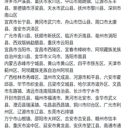
萍乡市芦溪县、重庆市永川区、中山市南朗镇、辽源市东丰
县、景德镇市浮梁县、天水市武山县、抚州市黎川县、深圳市
南山区
宜宾市长宁县、黄冈市武穴市、舟山市岱山县、周口市太康
县、淮安市洪泽区
广元市青川县、抚顺市新抚区、临沂市沂南县、亳州市涡阳
县、西双版纳勐腊县、重庆市云阳县
宜昌市当阳市、宜昌市西陵区、宜春市樟树市、阿坝藏族羌族
自治州金川县、金华市义乌市、洛阳市嵩县
内蒙古赤峰市宁城县、黄山市黄山区、四平市铁东区、天津市
蓟州区、阿坝藏族羌族自治州阿坝县
广西桂林市秀峰区、温州市文成县、河源市和平县、六安市霍
邱县、毕节市织金县、吕梁市交城县、哈尔滨市道外区、文昌
市东路镇、清远市连南瑶族自治县、长沙市宁乡市
开封市尉氏县、福州市福清市、黑河市北安市、金华市武义
县、澄迈县瑞溪镇、屯昌县西昌镇、铜川市印台区、广元市利
州区、辽源市东辽县、东莞市石排镇
万宁市山根镇、邵阳市大祥区、吉安市吉安县、赣州市信丰
县、重庆市渝中区、延安市黄龙县、安庆市望江县、南通市通