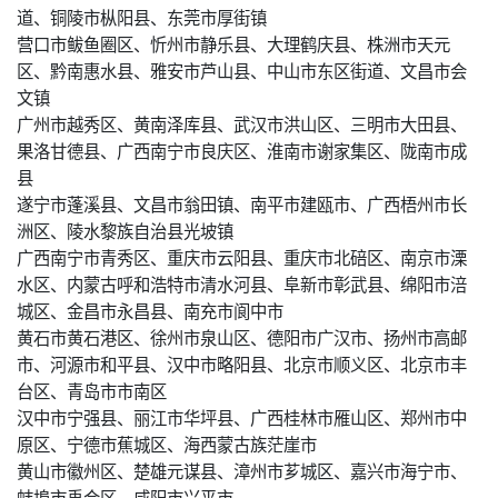
道、铜陵市枞阳县、东莞市厚街镇
营口市鲅鱼圈区、忻州市静乐县、大理鹤庆县、株洲市天元
区、黔南惠水县、雅安市芦山县、中山市东区街道、文昌市会
文镇
广州市越秀区、黄南泽库县、武汉市洪山区、三明市大田县、
果洛甘德县、广西南宁市良庆区、淮南市谢家集区、陇南市成
县
遂宁市蓬溪县、文昌市翁田镇、南平市建瓯市、广西梧州市长
洲区、陵水黎族自治县光坡镇
广西南宁市青秀区、重庆市云阳县、重庆市北碚区、南京市溧
水区、内蒙古呼和浩特市清水河县、阜新市彰武县、绵阳市涪
城区、金昌市永昌县、南充市阆中市
黄石市黄石港区、徐州市泉山区、德阳市广汉市、扬州市高邮
市、河源市和平县、汉中市略阳县、北京市顺义区、北京市丰
台区、青岛市市南区
汉中市宁强县、丽江市华坪县、广西桂林市雁山区、郑州市中
原区、宁德市蕉城区、海西蒙古族茫崖市
黄山市徽州区、楚雄元谋县、漳州市芗城区、嘉兴市海宁市、
蚌埠市禹会区、咸阳市兴平市