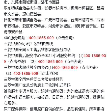
市、东莞市莞城街道、洛阳市嵩县
乐东黎族自治县志仲镇、长春市榆树市、梅州市梅县区、吕梁
市文水县、凉山德昌县
怀化市麻阳苗族自治县、广元市苍溪县、台州市临海市、丽水
市云和县、娄底市双峰县、河源市源城区、昆明市晋宁区、临
汾市安泽县
400服务电话：
400-1865-909
（点击咨询）
三菱空调24小时厂家维护热线
三菱空调全国人工售后维修客服服务电话
三菱空调售后服务中心全国24小时服务热线：(1)
400-1865-90
9
（点击咨询）（2）
400-1865-909
（点击咨询）
三菱空调客服热线全国畅通(1)
400-1865-909
（点击咨询）
（2）
400-1865-909
（点击咨询）
三菱空调全国售后网点客服专线预约
三菱空调厂家总部售后上门修理电话号码
维修服务多语言服务，跨越沟通障碍：为外籍或语言不通的客
户提供多语言服务，如英语、日语等，跨越沟通障碍，提供贴
心服务。
原厂配件保障：使用原厂直供的配件，品质有保障。所有更换