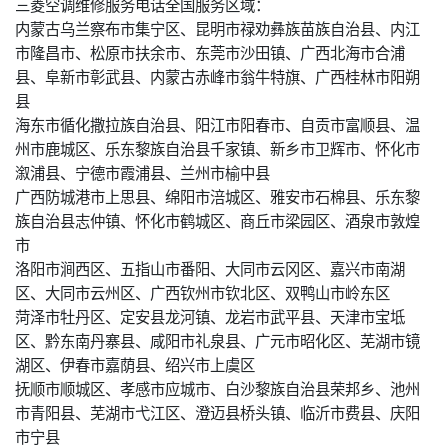
三菱空调维修服务电话全国服务区域：
内蒙古乌兰察布市集宁区、昆明市禄劝彝族苗族自治县、内江
市隆昌市、松原市扶余市、东莞市沙田镇、广西北海市合浦
县、阜新市彰武县、内蒙古赤峰市翁牛特旗、广西桂林市阳朔
县
海东市循化撒拉族自治县、阳江市阳春市、自贡市富顺县、温
州市鹿城区、乐东黎族自治县千家镇、新乡市卫辉市、怀化市
溆浦县、宁德市霞浦县、兰州市榆中县
广西防城港市上思县、绵阳市涪城区、雅安市石棉县、乐东黎
族自治县志仲镇、怀化市鹤城区、商丘市梁园区、酒泉市敦煌
市
洛阳市涧西区、五指山市番阳、大同市云冈区、嘉兴市南湖
区、大同市云州区、广西钦州市钦北区、双鸭山市岭东区
菏泽市牡丹区、定安县龙河镇、龙岩市武平县、天津市宝坻
区、黔东南丹寨县、咸阳市礼泉县、广元市昭化区、芜湖市镜
湖区、伊春市嘉荫县、绍兴市上虞区
抚顺市顺城区、孝感市应城市、白沙黎族自治县荣邦乡、池州
市青阳县、芜湖市弋江区、澄迈县桥头镇、临沂市费县、庆阳
市宁县