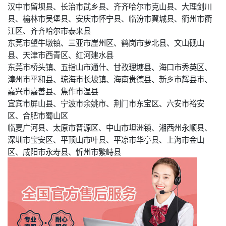
汉中市留坝县、长治市武乡县、齐齐哈尔市克山县、大理剑川
县、榆林市吴堡县、安庆市怀宁县、临汾市翼城县、衢州市衢
江区、齐齐哈尔市泰来县
东莞市望牛墩镇、三亚市崖州区、鹤岗市萝北县、文山砚山
县、天津市西青区、红河建水县
东莞市桥头镇、五指山市通什、甘孜理塘县、海口市秀英区、
漳州市平和县、琼海市长坡镇、海南贵德县、新乡市辉县市、
嘉兴市嘉善县、焦作市温县
宜宾市屏山县、宁波市余姚市、荆门市东宝区、六安市裕安
区、合肥市蜀山区
临夏广河县、太原市晋源区、中山市坦洲镇、湘西州永顺县、
深圳市宝安区、平顶山市叶县、平凉市华亭县、上海市金山
区、咸阳市永寿县、忻州市繁峙县