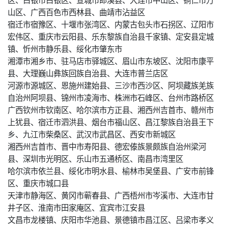
山区、广西百色市西林县、曲靖市沾益区
宿迁市宿豫区、十堰市张湾区、内蒙古包头市石拐区、辽阳市
宏伟区、重庆市云阳县、乐东黎族自治县千家镇、定安县定城
镇、忻州市静乐县、绥化市肇东市
湘潭市湘乡市、驻马店市驿城区、眉山市东坡区、沈阳市康平
县、大理巍山彝族回族自治县、大连市普兰店区
河源市源城区、恩施州建始县、三沙市西沙区、阿坝藏族羌族
自治州阿坝县、锦州市凌海市、株洲市石峰区、台州市路桥区
广西钦州市钦南区、哈尔滨市方正县、湘西州吉首市、赣州市
上犹县、宿迁市泗洪县、烟台市福山区、昌江黎族自治县王下
乡、九江市柴桑区、武汉市武昌区、西安市新城区
湘西州吉首市、晋中市寿阳县、德宏傣族景颇族自治州梁河
县、深圳市光明区、乐山市五通桥区、南昌市湾里区
哈尔滨市依兰县、绥化市明水县、榆林市吴堡县、广安市前锋
区、重庆市城口县
天津市静海区、黄冈市蕲春县、广西梧州市岑溪市、大连市甘
井子区、淮南市田家庵区、宜宾市江安县
文昌市龙楼镇、庆阳市华池县、景德镇市昌江区、吕梁市孝义