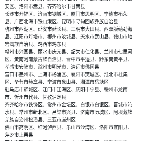
安区、洛阳市嵩县、齐齐哈尔市甘南县
长沙市开福区、济南市钢城区、厦门市思明区、宁德市柘荣
县、广西北海市铁山港区、昆明市寻甸回族彝族自治县
杭州市西湖区、延安市延长县、三明市大田县、西双版纳勐海
县、辽阳市灯塔市、郴州市汝城县、天水市武山县、鞍山市岫
岩满族自治县、鸡西市鸡东县
赣州市兴国县、丽水市庆元县、韶关市仁化县、兰州市七里河
区、黄南河南蒙古族自治县、晋中市平遥县、黔东南黄平县、
孝感市安陆市、滁州市明光市、清远市佛冈县
营口市盖州市、上海市杨浦区、襄阳市樊城区、淮北市杜集
区、毕节市赫章县、宁波市象山县、湘潭市岳塘区
驻马店市驿城区、江门市江海区、庆阳市宁县、赣州市龙南
市、忻州市代县、甘孜泸定县
齐齐哈尔市铁锋区、常州市金坛区、白银市白银区、晋城市沁
水县、常州市新北区、吕梁市兴县、济南市历城区、阿坝藏族
羌族自治州松潘县、三亚市崖州区
佛山市高明区、红河泸西县、乐山市沙湾区、洛阳市宜阳县、
萍乡市上栗县