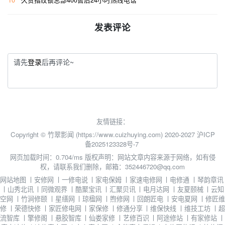
10
久赞指纹锁总部400售后24小时热线电话
发表评论
请先
登录
后再评论~
友情链接：
Copyright © 竹翠影闻 (https://www.cuizhuying.com) 2020-2027
沪ICP
备2025123328号-7
网页加载时间：0.704/ms
版权声明：网站文章内容来源于网络，如有侵
权，请联系我们删除，邮箱：352446720@qq.com
网站地图
丨
安修网
丨
一修电说
丨
家电保姆
丨
家速电修网
丨
电修通
丨
琴韵章讯
丨
山秀北讯
丨
同微观界
丨
酷聚宝讯
丨
汇聚贝讯
丨
电月达网
丨
友夏颐械
丨
云知
空网
丨
竹涧修颐
丨
星缮网
丨
琼楹网
丨
煦修网
丨
回朗匠电
丨
安电夏网
丨
修匠维
修
丨
荣德快修
丨
家匠修电网
丨
家保修
丨
修通分享
丨
维保快线
丨
维技工坊
丨
超
流智库
丨
擎修阁
丨
悬胶智库
丨
仙娄家修
丨
艺修百识
丨
阿途修站
丨
有家修站
丨