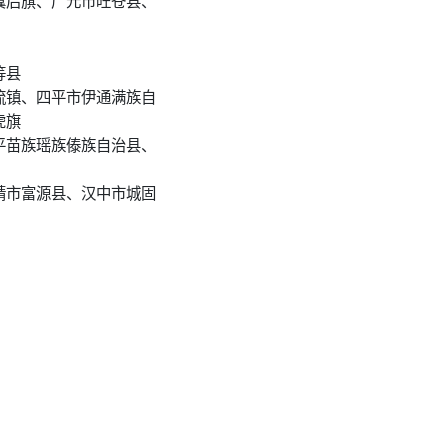
等县
流镇、四平市伊通满族自
虎旗
平苗族瑶族傣族自治县、
靖市富源县、汉中市城固