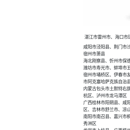
湛江市雷州市、海口市
咸阳市泾阳县、荆门市
宿州市萧县
海北刚察县、忻州市保
潍坊市寿光市、蚌埠市
宿州市埇桥区、伊春市
市阿克塞哈萨克族自治
内蒙古包头市土默特右
杭区、泸州市龙马潭区
广西桂林市阳朔县、咸
区、吉林市舒兰市、凉
南阳市南召县、嘉兴市
秀洲区
龙岩市上杭县、广西梧