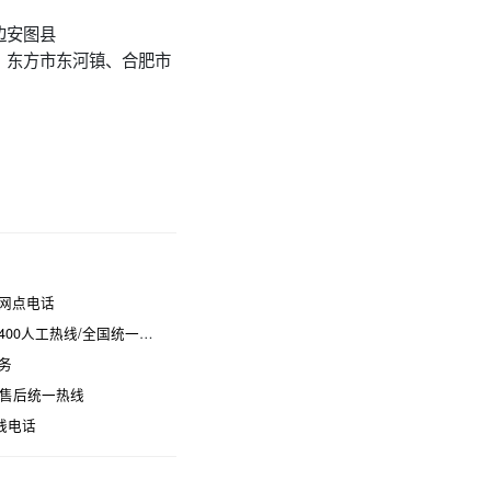
边安图县
、东方市东河镇、合肥市
网点电话
热线/全国统一维修电话是多少
务
时售后统一热线
线电话