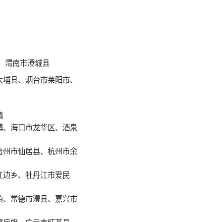
、渭南市澄城县
大埔县、烟台市莱阳市、
镇
镇、海口市龙华区、酒泉
台州市仙居县、杭州市余
江边乡、牡丹江市爱民
镇、常德市澧县、嘉兴市
翼后旗、广元市旺苍县、