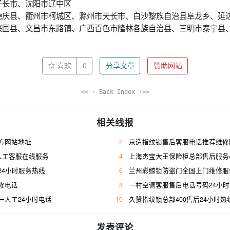
子长市、沈阳市辽中区
德庆县、衢州市柯城区、滁州市天长市、白沙黎族自治县阜龙乡、延
兴国县、文昌市东路镇、广西百色市隆林各族自治县、三明市泰宁县
喜欢
0
分享文章
赞助网站
<< · Back Index ·>>
相关线报
方网站地址
2
京造指纹锁售后客服电话推荐维修
人工客服在线服务
4
上海杰宝大王保险柜总部售后服务400人工
24小时服务热线
6
兰州彩鲸锁防盗门全国上门维修服
修电话
8
一村空调客服售后电话号码24小
一人工24小时电话
10
久赞指纹锁总部400售后24小时热
发表评论