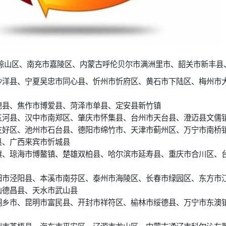
琼山区、南充市嘉陵区、内蒙古呼伦贝尔市满洲里市、韶关市新丰县
沙洋县、宁夏吴忠市同心县、忻州市忻府区、黄石市下陆区、梅州市
德县、焦作市博爱县、菏泽市单县、定安县新竹镇
五河县、汉中市南郑区、肇庆市怀集县、台州市天台县、澄迈县文儒
友好区、池州市石台县、德阳市绵竹市、天津市蓟州区、万宁市南桥
县、广西来宾市忻城县
旗、琼海市博鳌镇、楚雄双柏县、哈尔滨市延寿县、重庆市合川区、
阳市泾阳县、本溪市南芬区、泰州市海陵区、长春市绿园区、东方市
山德昌县、天水市武山县
桐乡市、昆明市富民县、开封市祥符区、榆林市绥德县、万宁市东澳
州市苍梧县、海东市平安区、辽源市龙山区、内蒙古通辽市科尔沁左