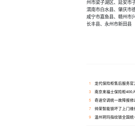
州市梁子湖区、延安市
渭南市白水县、肇庆市
咸宁市嘉鱼县、赣州市
长丰县、永州市新田县
1
龙代保险柜售后服务官
3
南京来福士保险柜400
5
奇迪空调统一故障报修
7
帅荣智能锁坏了上门维
9
温州玥玛指纹锁全国统