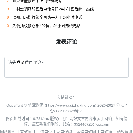
7
帅荣智能锁坏了上门维修电话
8
一村空调客服售后电话号码24小时售后统一热线
9
温州玥玛指纹锁全国统一人工24小时电话
10
久赞指纹锁总部400售后24小时热线电话
发表评论
请先
登录
后再评论~
友情链接：
Copyright © 竹翠影闻 (https://www.cuizhuying.com) 2020-2027
沪ICP
备2025123328号-7
网页加载时间：0.721/ms
版权声明：网站文章内容来源于网络，如有侵
权，请联系我们删除，邮箱：352446720@qq.com
网站地图
丨
安修网
丨
一修电说
丨
家电保姆
丨
家速电修网
丨
电修通
丨
琴韵章讯