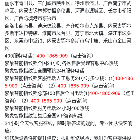
丽水市青田县、三门峡市陕州区、徐州市沛县、广西南宁市武
鸣区、内蒙古锡林郭勒盟多伦县、河源市源城区、长春市朝阳
区、广西防城港市东兴市
商洛市商南县、迪庆德钦县、齐齐哈尔市克东县、内蒙古鄂尔
多斯市达拉特旗、淮南市凤台县、万宁市北大镇、湛江市坡头
区、东莞市中堂镇、内蒙古鄂尔多斯市乌审旗、乐山市金口河
区
400服务电话：
400-1865-909
（点击咨询）
繁象智能指纹锁全国24小时各区售后受理客服中心热线
繁象智能指纹锁全国预约24H服务电话
繁象智能指纹锁客服电话人工服务24小时多少钱：(1)
400-186
5-909
（点击咨询）（2）
400-1865-909
（点击咨询）
繁象智能指纹锁总部400售后全国电话(1)
400-1865-909
（点击
咨询）（2）
400-1865-909
（点击咨询）
繁象智能指纹锁服务电话24小时400热线
繁象智能指纹锁售后全国VIP咨询热线
24小时全天候客服在线，随时解答您的疑问，专业团队快速响
应。
维修后设备性能提升建议：根据维修经验，我们为客户提供设