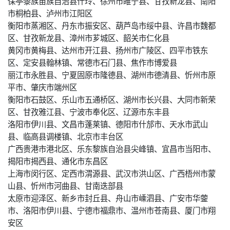
保亭黎族苗族自治县什玲、徐州市睢宁县、甘孜新龙县、南阳
市桐柏县、泸州市江阳区
衡阳市蒸湘区、丹东市振安区、葫芦岛市绥中县、许昌市魏都
区、甘孜新龙县、漳州市芗城区、韶关市仁化县
黄冈市黄梅县、达州市开江县、扬州市广陵区、四平市铁东
区、定安县翰林镇、常德市石门县、焦作市博爱县
丽江市永胜县、宁夏固原市隆德县、湖州市德清县、忻州市原
平市、肇庆市端州区
衡阳市石鼓区、乐山市五通桥区、湖州市长兴县、大同市新荣
区、甘孜雅江县、宁波市奉化区、辽源市东丰县
洛阳市伊川县、文昌市蓬莱镇、德阳市什邡市、天水市武山
县、临高县调楼镇、北京市丰台区
广西贵港市港北区、乐东黎族自治县尖峰镇、宜昌市当阳市、
揭阳市揭西县、通化市东昌区
上海市闵行区、定西市渭源县、武汉市洪山区、广西梧州市蒙
山县、忻州市河曲县、甘南迭部县
太原市迎泽区、新乡市封丘县、舟山市嵊泗县、广安市华蓥
市、洛阳市伊川县、宁德市福鼎市、温州市苍南县、厦门市翔
安区