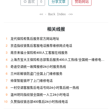
喜欢
0
分享文章
赞助网站
<< · Back Index ·>>
相关线报
1
龙代保险柜售后服务官方网站地址
2
京造指纹锁售后客服电话推荐维修网点电话
3
南京来福士保险柜400人工客服在线服务
4
上海杰宝大王保险柜总部售后服务400人工热线/全国统一维修电话是多少
5
奇迪空调统一故障报修24小时服务热线
6
兰州彩鲸锁防盗门全国上门维修服务
7
帅荣智能锁坏了上门维修电话
8
一村空调客服售后电话号码24小时售后统一热线
9
温州玥玛指纹锁全国统一人工24小时电话
10
久赞指纹锁总部400售后24小时热线电话