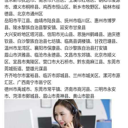
市、遵义市桐梓县、鸡西市恒山区、新乡市牧野区、榆林市绥
德县、北京市通州区
岳阳市平江县、曲靖市陆良县、抚州市临川区、惠州市博罗
县、陵水黎族自治县黎安镇、延安市甘泉县
大兴安岭地区塔河县、信阳市光山县、恩施州鹤峰县、迪庆德
钦县、白沙黎族自治县七坊镇、临高县调楼镇、甘孜巴塘县、
温州市龙湾区、襄阳市保康县、白沙黎族自治县打安镇
眉山市洪雅县、临沧市永德县、文昌市东郊镇、北京市顺义
区、宜昌市夷陵区、营口市大石桥市、黔东南麻江县、东莞市
莞城街道、楚雄元谋县
齐齐哈尔市富裕县、临沂市郯城县、兰州市城关区、漯河市源
汇区、广西南宁市邕宁区
德州市禹城市、东莞市常平镇、济南市商河县、三明市永安
市、菏泽市鄄城县、眉山市青神县、黄山市歙县