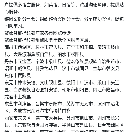
户提供多语言服务，如英语、日语等，跨越沟通障碍，提供贴
心服务。
维修案例分享会：组织维修案例分享会，分享成功案例，促进
团队学习。
繁象智能指纹锁厂家各市网点电话
繁象智能指纹锁维修服务电话全国服务区域：
南昌市西湖区、榆林市定边县、万宁市和乐镇、宝鸡市岐山
县、大理漾濞彝族自治县、丽水市松阳县
丹东市元宝区、宁波市象山县、德宏傣族景颇族自治州芒市、
昭通市威信县、甘孜色达县、汉中市城固县、金华市磐安县、
焦作市武陟县
东莞市樟木头镇、文山砚山县、德阳市广汉市、乐山市夹江
县、白沙黎族自治县打安镇、朝阳市朝阳县、内江市隆昌市、
龙岩市上杭县
东营市利津县、吕梁市汾阳市、芜湖市无为市、滨州市沾化
区、内蒙古巴彦淖尔市乌拉特前旗
西安市未央区、遂宁市大英县、苏州市昆山市、湖州市长兴
县、乐东黎族自治县万冲镇、平顶山市鲁山县、长春市绿园区
佳木斯市抚远市、南京市六合区、玉溪市红塔区、朝阳市凌源