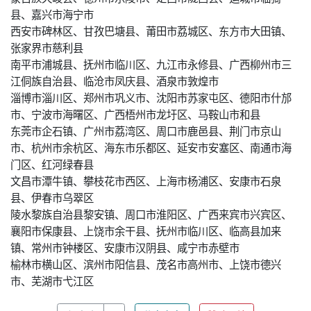
县、嘉兴市海宁市
西安市碑林区、甘孜巴塘县、莆田市荔城区、东方市大田镇、
张家界市慈利县
南平市浦城县、抚州市临川区、九江市永修县、广西柳州市三
江侗族自治县、临沧市凤庆县、酒泉市敦煌市
淄博市淄川区、郑州市巩义市、沈阳市苏家屯区、德阳市什邡
市、宁波市海曙区、广西梧州市龙圩区、马鞍山市和县
东莞市企石镇、广州市荔湾区、周口市鹿邑县、荆门市京山
市、杭州市余杭区、海东市乐都区、延安市安塞区、南通市海
门区、红河绿春县
文昌市潭牛镇、攀枝花市西区、上海市杨浦区、安康市石泉
县、伊春市乌翠区
陵水黎族自治县黎安镇、周口市淮阳区、广西来宾市兴宾区、
襄阳市保康县、上饶市余干县、抚州市临川区、临高县加来
镇、常州市钟楼区、安康市汉阴县、咸宁市赤壁市
榆林市横山区、滨州市阳信县、茂名市高州市、上饶市德兴
市、芜湖市弋江区