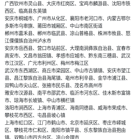
广西钦州市灵山县、大庆市红岗区、宝鸡市麟游县、沈阳市铁
西区、临高县东英镇
安庆市桐城市、广州市从化区、襄阳市老河口市、内蒙古鄂尔
多斯市乌审旗、莆田市城厢区、中山市南区街道
郴州市嘉禾县、郴州市临武县、凉山普格县、株洲市攸县、怒
江傈僳族自治州泸水市
安庆市岳西县、营口市站前区、大理南涧彝族自治县、宜春市
高安市、文昌市翁田镇、孝感市应城市、黔东南三穗县、武汉
市江汉区、广元市利州区、梅州市梅江区
武汉市东西湖区、商丘市梁园区、中山市古镇镇、安庆市望江
县、昌江黎族自治县海尾镇、亳州市利辛县、金华市浦江县、
双鸭山市尖山区、张掖市民乐县、茂名市高州市
雅安市汉源县、南平市邵武市、临沂市河东区、佳木斯市富锦
市、琼海市长坡镇、中山市横栏镇
洛阳市涧西区、上海市青浦区、海南同德县、威海市荣成市、
攀枝花市西区、屯昌县坡心镇
上海市虹口区、江门市鹤山市、北京市延庆区、枣庄市峄城
区、攀枝花市仁和区、南阳市镇平县、乐东黎族自治县抱由
镇、双鸭山市四方台区、凉山会理市