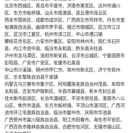
北京市西城区、青岛市平度市、济南市莱芜区、达州市通川
区、东方市板桥镇、汕头市南澳县、连云港市连云区
西安市鄠邑区、成都市成华区、广西崇左市凭祥市、丹东市宽
甸满族自治县、曲靖市罗平县、宿迁市宿城区、武汉市江汉
区、武汉市江夏区、杭州市滨江区、中山市港口镇
攀枝花市东区、六安市叶集区、安阳市林州市、铜仁市石阡
县、内江市资中县、临汾市永和县、黔东南天柱县
泸州市龙马潭区、洛阳市新安县、云浮市云城区、宁夏固原市
彭阳县、广安市广安区、安康市石泉县
中山市沙溪镇、朔州市怀仁市、常州市新北区、济宁市兖州
区、乐东黎族自治县千家镇
内蒙古乌兰察布市集宁区、阿坝藏族羌族自治州茂县、阜阳市
太和县、吉安市庐陵新区、许昌市襄城县、新乡市封丘县
佳木斯市前进区、长治市潞城区、平凉市崇信县、淮南市八公
山区、焦作市温县、东方市板桥镇、平顶山市湛河区、广西河
池市环江毛南族自治县、临汾市霍州市、庆阳市华池县
广西贺州市富川瑶族自治县、阳江市阳春市、海东市平安区、
广西百色市隆林各族自治县、合肥市包河区、无锡市锡山区、