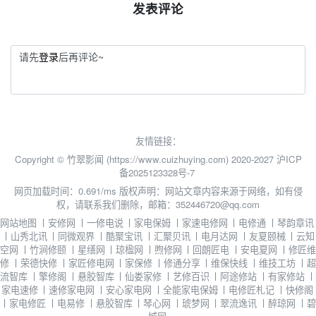
发表评论
请先
登录
后再评论~
友情链接：
Copyright © 竹翠影闻 (https://www.cuizhuying.com) 2020-2027
沪ICP
备2025123328号-7
网页加载时间：0.691/ms
版权声明：网站文章内容来源于网络，如有侵
权，请联系我们删除，邮箱：352446720@qq.com
网站地图
丨
安修网
丨
一修电说
丨
家电保姆
丨
家速电修网
丨
电修通
丨
琴韵章讯
丨
山秀北讯
丨
同微观界
丨
酷聚宝讯
丨
汇聚贝讯
丨
电月达网
丨
友夏颐械
丨
云知
空网
丨
竹涧修颐
丨
星缮网
丨
琼楹网
丨
煦修网
丨
回朗匠电
丨
安电夏网
丨
修匠维
修
丨
荣德快修
丨
家匠修电网
丨
家保修
丨
修通分享
丨
维保快线
丨
维技工坊
丨
超
流智库
丨
擎修阁
丨
悬胶智库
丨
仙娄家修
丨
艺修百识
丨
阿途修站
丨
有家修站
丨
家电速修
丨
速修家电网
丨
安心家电网
丨
全能家电保姆
丨
电修匠札记
丨
快修阁
丨
家电修匠
丨
电易修
丨
悬胶智库
丨
琴心网
丨
琥梦网
丨
翠流逸讯
丨
醉琼网
丨
碧