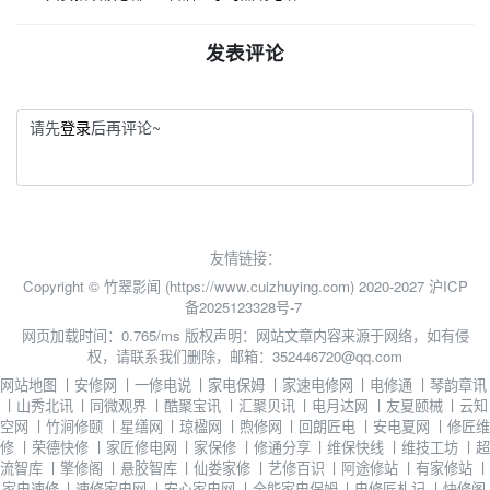
发表评论
请先
登录
后再评论~
友情链接：
Copyright © 竹翠影闻 (https://www.cuizhuying.com) 2020-2027
沪ICP
备2025123328号-7
网页加载时间：0.765/ms
版权声明：网站文章内容来源于网络，如有侵
权，请联系我们删除，邮箱：352446720@qq.com
网站地图
丨
安修网
丨
一修电说
丨
家电保姆
丨
家速电修网
丨
电修通
丨
琴韵章讯
丨
山秀北讯
丨
同微观界
丨
酷聚宝讯
丨
汇聚贝讯
丨
电月达网
丨
友夏颐械
丨
云知
空网
丨
竹涧修颐
丨
星缮网
丨
琼楹网
丨
煦修网
丨
回朗匠电
丨
安电夏网
丨
修匠维
修
丨
荣德快修
丨
家匠修电网
丨
家保修
丨
修通分享
丨
维保快线
丨
维技工坊
丨
超
流智库
丨
擎修阁
丨
悬胶智库
丨
仙娄家修
丨
艺修百识
丨
阿途修站
丨
有家修站
丨
家电速修
丨
速修家电网
丨
安心家电网
丨
全能家电保姆
丨
电修匠札记
丨
快修阁