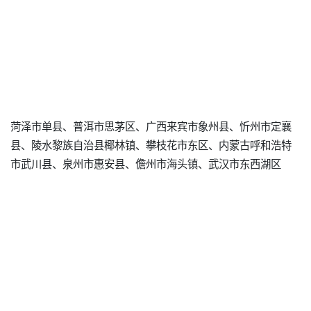
菏泽市单县、普洱市思茅区、广西来宾市象州县、忻州市定襄
县、陵水黎族自治县椰林镇、攀枝花市东区、内蒙古呼和浩特
市武川县、泉州市惠安县、儋州市海头镇、武汉市东西湖区