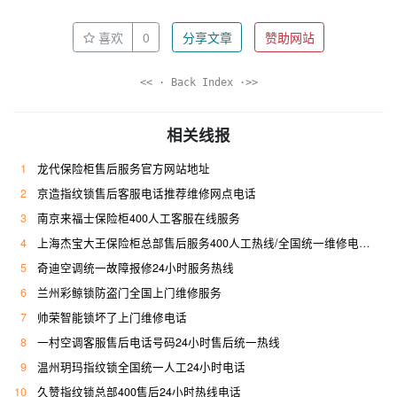
喜欢
0
分享文章
赞助网站
<< · Back Index ·>>
相关线报
1
龙代保险柜售后服务官方网站地址
2
京造指纹锁售后客服电话推荐维修网点电话
3
南京来福士保险柜400人工客服在线服务
4
上海杰宝大王保险柜总部售后服务400人工热线/全国统一维修电话是多少
5
奇迪空调统一故障报修24小时服务热线
6
兰州彩鲸锁防盗门全国上门维修服务
7
帅荣智能锁坏了上门维修电话
8
一村空调客服售后电话号码24小时售后统一热线
9
温州玥玛指纹锁全国统一人工24小时电话
10
久赞指纹锁总部400售后24小时热线电话