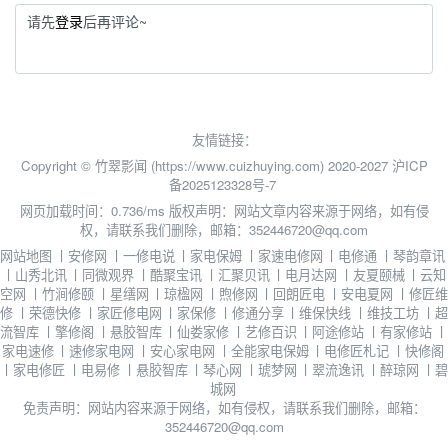
请先
登录
后再评论~
友情链接：
Copyright © 竹翠影闻 (https://www.cuizhuying.com) 2020-2027
沪ICP
备2025123328号-7
网页加载时间：0.736/ms
版权声明：网站文章内容来源于网络，如有侵
权，请联系我们删除，邮箱：352446720@qq.com
网站地图
丨
安修网
丨
一修电说
丨
家电保姆
丨
家速电修网
丨
电修通
丨
琴韵章讯
丨
山秀北讯
丨
同微观界
丨
酷聚宝讯
丨
汇聚贝讯
丨
电月达网
丨
友夏颐械
丨
云知
空网
丨
竹涧修颐
丨
星缮网
丨
琼楹网
丨
煦修网
丨
回朗匠电
丨
安电夏网
丨
修匠维
修
丨
荣德快修
丨
家匠修电网
丨
家保修
丨
修通分享
丨
维保快线
丨
维技工坊
丨
超
流智库
丨
擎修阁
丨
悬胶智库
丨
仙娄家修
丨
艺修百识
丨
阿途修站
丨
有家修站
丨
家电速修
丨
速修家电网
丨
安心家电网
丨
全能家电保姆
丨
电修匠札记
丨
快修阁
丨
家电修匠
丨
电易修
丨
悬胶智库
丨
琴心网
丨
琥梦网
丨
翠流逸讯
丨
醉琼网
丨
碧
城网
免责声明：网站内容来源于网络，如有侵权，请联系我们删除，邮箱：
352446720@qq.com