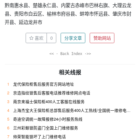
黔南惠水县、楚雄永仁县、内蒙古赤峰市巴林右旗、大理云龙
县、贵阳市白云区、榆林市府谷县、蚌埠市怀远县、肇庆市封
开县、延边龙井市
喜欢
0
分享文章
赞助网站
<< · Back Index ·>>
相关线报
1
龙代保险柜售后服务官方网站地址
2
京造指纹锁售后客服电话推荐维修网点电话
3
南京来福士保险柜400人工客服在线服务
4
上海杰宝大王保险柜总部售后服务400人工热线/全国统一维修电话是多少
5
奇迪空调统一故障报修24小时服务热线
6
兰州彩鲸锁防盗门全国上门维修服务
7
帅荣智能锁坏了上门维修电话