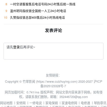
8
一村空调客服售后电话号码24小时售后统一热线
9
温州玥玛指纹锁全国统一人工24小时电话
10
久赞指纹锁总部400售后24小时热线电话
发表评论
请先
登录
后再评论~
友情链接：
Copyright © 竹翠影闻 (https://www.cuizhuying.com) 2020-2027
沪ICP
备2025123328号-7
网页加载时间：0.741/ms
版权声明：网站文章内容来源于网络，如有侵
权，请联系我们删除，邮箱：352446720@qq.com
网站地图
丨
安修网
丨
一修电说
丨
家电保姆
丨
家速电修网
丨
电修通
丨
琴韵章讯