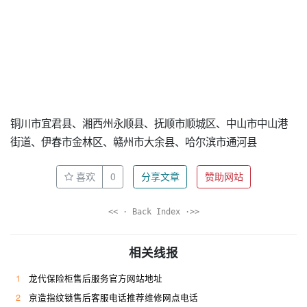
铜川市宜君县、湘西州永顺县、抚顺市顺城区、中山市中山港
街道、伊春市金林区、赣州市大余县、哈尔滨市通河县
喜欢
0
分享文章
赞助网站
<< · Back Index ·>>
相关线报
1
龙代保险柜售后服务官方网站地址
2
京造指纹锁售后客服电话推荐维修网点电话