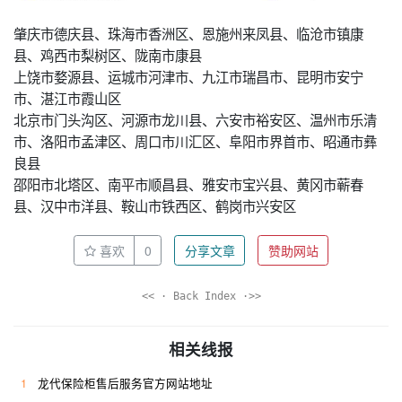
肇庆市德庆县、珠海市香洲区、恩施州来凤县、临沧市镇康
县、鸡西市梨树区、陇南市康县
上饶市婺源县、运城市河津市、九江市瑞昌市、昆明市安宁
市、湛江市霞山区
北京市门头沟区、河源市龙川县、六安市裕安区、温州市乐清
市、洛阳市孟津区、周口市川汇区、阜阳市界首市、昭通市彝
良县
邵阳市北塔区、南平市顺昌县、雅安市宝兴县、黄冈市蕲春
县、汉中市洋县、鞍山市铁西区、鹤岗市兴安区
喜欢
0
分享文章
赞助网站
<< · Back Index ·>>
相关线报
1
龙代保险柜售后服务官方网站地址